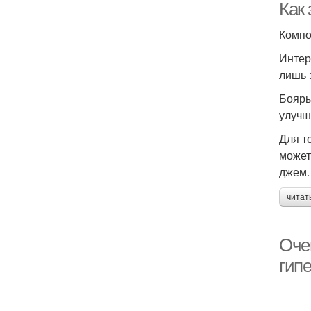
Как
Компо
Интер
лишь 
Бояры
улучш
Для т
может
джем.
читат
Оче
гип