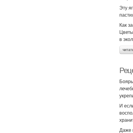
Эту я
пасти
Как з
Цветы
в эко
читат
Рец
Бояры
лечеб
укреп
И есл
воспо
храни
Даже 