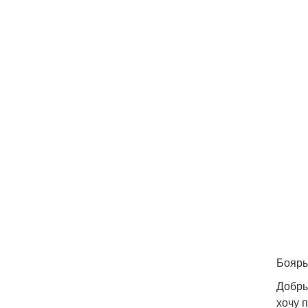
Бояры
Добры
хочу 