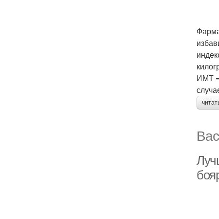
Фарма
избав
индекс
килог
ИМТ = 
случа
читат
Вас
Луч
боя