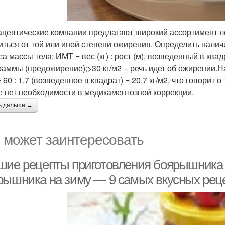
цевтические компании предлагают широкий ассортимент л
иться от той или иной степени ожирения. Определить нал
а массы тела: ИМТ = вес (кг) : рост (м), возведенный в ква
раммы (предожирение);>30 кг/м2 – речь идет об ожирении.На
60 : 1,7 (возведенное в квадрат) = 20,7 кг/м2, что говорит 
е нет необходимости в медикаментозной коррекции.
ь дальше →
 может заинтересовать
шие рецепты приготовления боярышника н
рышника на зиму — 9 самых вкусных рец