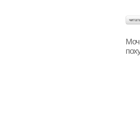
читат
Моч
пох