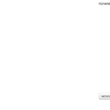
почем
читат