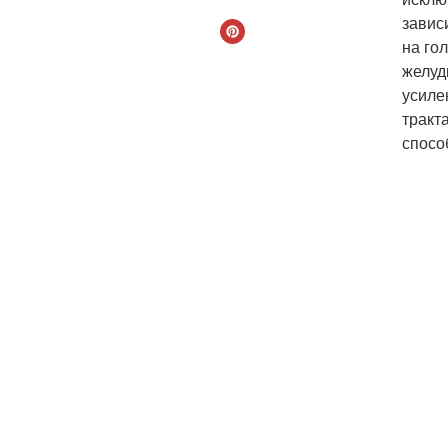
завис
на го
желуд
усиле
тракт
спосо