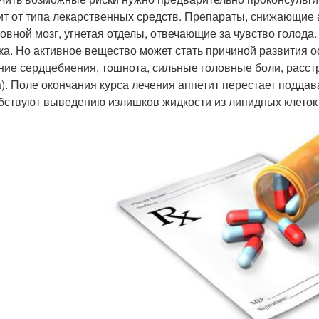
ит от типа лекарственных средств. Препараты, снижающие 
ловной мозг, угнетая отделы, отвечающие за чувство голод
ка. Но активное вещество может стать причиной развития 
ние сердцебиения, тошнота, сильные головные боли, расст
а). Поле окончания курса лечения аппетит перестает подда
бствуют выведению излишков жидкости из липидных клеток 