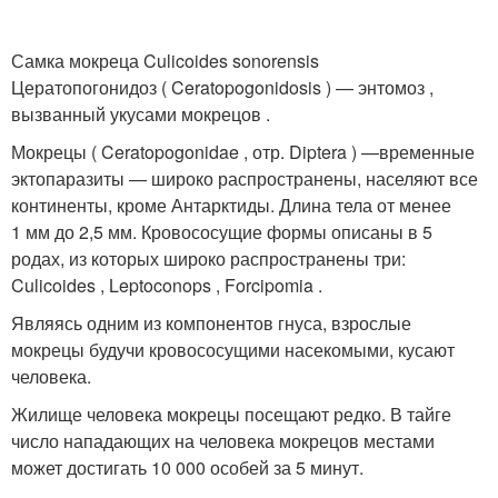
Самка мокреца Culicoides sonorensis
Цератопогонидоз ( Ceratopogonidosis ) — энтомоз ,
вызванный укусами мокрецов
.
Мокрецы ( Ceratopogonidae , отр. Diptera ) —временные
эктопаразиты — широко распространены, населяют все
континенты, кроме Антарктиды. Длина тела от менее
1 мм до 2,5 мм. Кровососущие формы описаны в 5
родах, из которых широко распространены три:
Culicoides , Leptoconops , Forcipomia .
Являясь одним из компонентов гнуса
, взрослые
мокрецы будучи кровососущими насекомыми, кусают
человека.
Жилище человека мокрецы посещают редко. В тайге
число нападающих на человека мокрецов местами
может достигать 10 000 особей за 5 минут
.