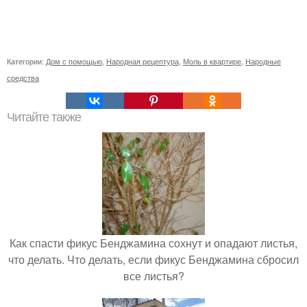
Категории:
Дом с помощью
,
Народная рецептура
,
Моль в квартире
,
Народные
средства
Читайте также
Как спасти фикус Бенджамина сохнут и опадают листья,
что делать. Что делать, если фикус Бенджамина сбросил
все листья?