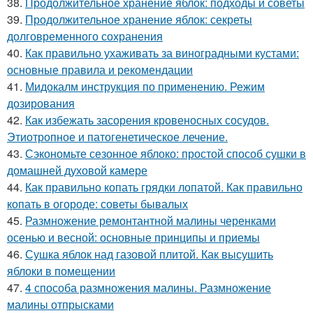
38.
Продолжительное хранение яблок: подходы и советы
39.
Продолжительное хранение яблок: секреты
долговременного сохранения
40.
Как правильно ухаживать за виноградными кустами:
основные правила и рекомендации
41.
Мидокалм инструкция по применению. Режим
дозирования
42.
Как избежать засорения кровеносных сосудов.
Этиотропное и патогенетическое лечение.
43.
Сэкономьте сезонное яблоко: простой способ сушки в
домашней духовой камере
44.
Как правильно копать грядки лопатой. Как правильно
копать в огороде: советы бывалых
45.
Размножение ремонтантной малины черенками
осенью и весной: основные принципы и приемы
46.
Сушка яблок над газовой плитой. Как высушить
яблоки в помещении
47.
4 способа размножения малины. Размножение
малины отпрысками