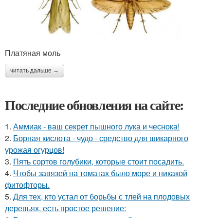
Платяная моль
читать дальше →
Последние обновления на сайте:
1.
Аммиак - ваш секрет пышного лука и чеснока!
2.
Борная кислота - чудо - средство для шикарного
урожая огурцов!
3.
Пять сортов голубики, которые стоит посадить.
4.
Чтобы завязей на томатах было море и никакой
фитофторы.
5.
Для тех, кто устал от борьбы с тлей на плодовых
деревьях, есть простое решение: