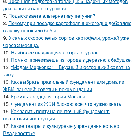
6.
Весенняя подготовка теплицы: 5 надежных методов
для защиты вашего урожая.
7.
Подыскиваете альтернативу петунии?
8.
Почему при посадке картофеля я ежегодно добавляю
в лунку горох или бобы.
9.
8 самых скороспелых сортов картофеля, урожай уже
через 2 месяца.
10.
Наиболее выдающиеся сорта огурцов:
11.
Помню, приезжаешь из города в деревню к бабушке.
12.
"Мадам Морковка" -. Вкусный и остренький салат на
зиму.
13.
Как выбрать правильный фундамент для дома из
ЖБИ-панелей: советы и рекомендации
14.
Кремль: сердце истории Москвы
15.
Фундамент из ЖБИ блоков: все, что нужно знать
16.
Как залить плиту на ленточный фундамент:
пошаговая инструкция
17.
Какие театры и культурные учреждения есть во
Владивостоке