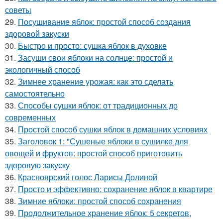
советы
29.
Посушивание яблок: простой способ создания
здоровой закуски
30.
Быстро и просто: сушка яблок в духовке
31.
Засуши свои яблоки на солнце: простой и
экологичный способ
32.
Зимнее хранение урожая: как это сделать
самостоятельно
33.
Способы сушки яблок: от традиционных до
современных
34.
Простой способ сушки яблок в домашних условиях
35.
Заголовок 1: "Сушеные яблоки в сушилке для
овощей и фруктов: простой способ приготовить
здоровую закуску
36.
Красноярский голос Ларисы Долиной
37.
Просто и эффективно: сохранение яблок в квартире
38.
Зимние яблоки: простой способ сохранения
39.
Продолжительное хранение яблок: 5 секретов,