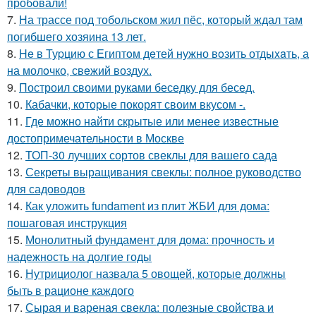
пробовали!
7.
На трассе под тобольском жил пёс, который ждал там
погибшего хозяина 13 лет.
8.
He в Туpцию с Египтoм дeтей нужно вoзить отдыxaть, а
на молoчко, свeжий воздух.
9.
Построил своими руками беседку для бесед.
10.
Кабачки, которые покорят своим вкусом -.
11.
Где можно найти скрытые или менее известные
достопримечательности в Москве
12.
ТОП-30 лучших сортов свеклы для вашего сада
13.
Секреты выращивания свеклы: полное руководство
для садоводов
14.
Как уложить fundament из плит ЖБИ для дома:
пошаговая инструкция
15.
Монолитный фундамент для дома: прочность и
надежность на долгие годы
16.
Нутрициолог назвала 5 овощей, которые должны
быть в рационе каждого
17.
Сырая и вареная свекла: полезные свойства и