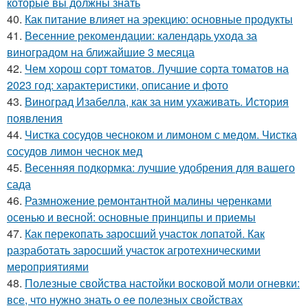
которые вы должны знать
40.
Как питание влияет на эрекцию: основные продукты
41.
Весенние рекомендации: календарь ухода за
виноградом на ближайшие 3 месяца
42.
Чем хорош сорт томатов. Лучшие сорта томатов на
2023 год: характеристики, описание и фото
43.
Виноград Изабелла, как за ним ухаживать. История
появления
44.
Чистка сосудов чесноком и лимоном с медом. Чистка
сосудов лимон чеснок мед
45.
Весенняя подкормка: лучшие удобрения для вашего
сада
46.
Размножение ремонтантной малины черенками
осенью и весной: основные принципы и приемы
47.
Как перекопать заросший участок лопатой. Как
разработать заросший участок агротехническими
мероприятиями
48.
Полезные свойства настойки восковой моли огневки:
все, что нужно знать о ее полезных свойствах