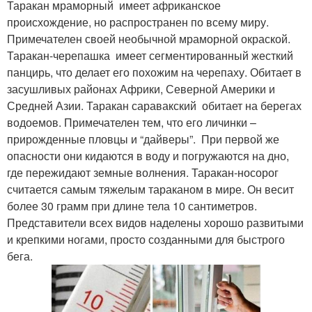
Таракан мраморный имеет африканское
происхождение, но распространен по всему миру.
Примечателен своей необычной мраморной окраской.
Таракан-черепашка имеет сегментированный жесткий
панцирь, что делает его похожим на черепаху. Обитает в
засушливых районах Африки, Северной Америки и
Средней Азии. Таракан саравакский обитает на берегах
водоемов. Примечателен тем, что его личинки –
прирожденные пловцы и “дайверы”. При первой же
опасности они кидаются в воду и погружаются на дно,
где пережидают земные волнения. Таракан-носорог
считается самым тяжелым тараканом в мире. Он весит
более 30 грамм при длине тела 10 сантиметров.
Представители всех видов наделены хорошо развитыми
и крепкими ногами, просто созданными для быстрого
бега.