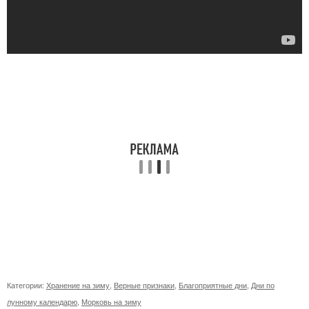
Категории:
Хранение на зиму
,
Верные признаки
,
Благоприятные дни
,
Дни по
лунному календарю
,
Морковь на зиму