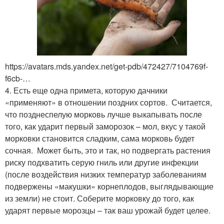
https://avatars.mds.yandex.net/get-pdb/472427/7104769f-
f6cb-…
4. Есть еще одна примета, которую дачники
«применяют» в отношении поздних сортов. Считается,
что позднеспелую морковь лучше выкапывать после
того, как ударит первый заморозок – мол, вкус у такой
морковки становится сладким, сама морковь будет
сочная. Может быть, это и так, но подвергать растения
риску подхватить серую гниль или другие инфекции
(после воздействия низких температур заболеваниям
подвержены «макушки» корнеплодов, выглядывающие
из земли) не стоит. Соберите морковку до того, как
ударят первые морозцы – так ваш урожай будет целее.