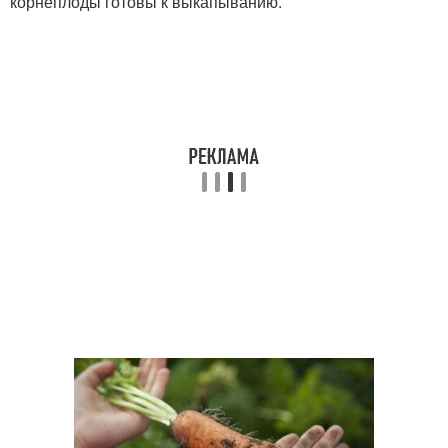
корнеплоды готовы к выкапыванию.