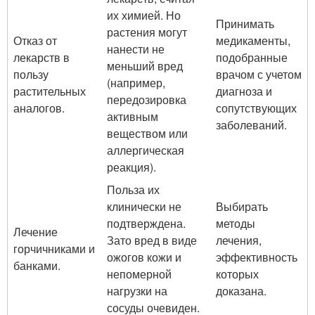
их химией. Но
Принимать
растения могут
Отказ от
медикаменты,
нанести не
лекарств в
подобранные
меньший вред
пользу
врачом с учетом
(например,
растительных
диагноза и
передозировка
аналогов.
сопутствующих
активным
заболеваний.
веществом или
аллергическая
реакция).
Польза их
клинически не
Выбирать
подтверждена.
методы
Лечение
Зато вред в виде
лечения,
горчичниками и
ожогов кожи и
эффективность
банками.
непомерной
которых
нагрузки на
доказана.
сосуды очевиден.