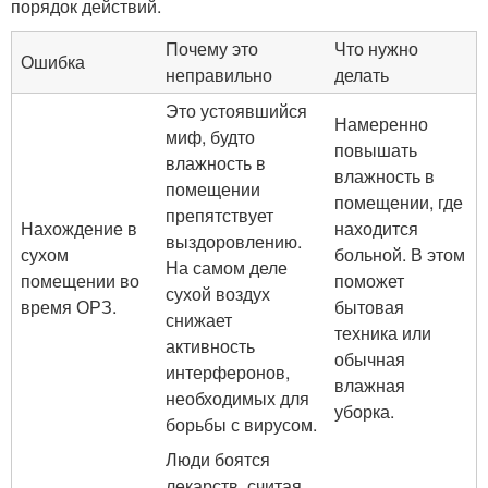
порядок действий.
Почему это
Что нужно
Ошибка
неправильно
делать
Это устоявшийся
Намеренно
миф, будто
повышать
влажность в
влажность в
помещении
помещении, где
препятствует
Нахождение в
находится
выздоровлению.
сухом
больной. В этом
На самом деле
помещении во
поможет
сухой воздух
время ОРЗ.
бытовая
снижает
техника или
активность
обычная
интерферонов,
влажная
необходимых для
уборка.
борьбы с вирусом.
Люди боятся
лекарств, считая