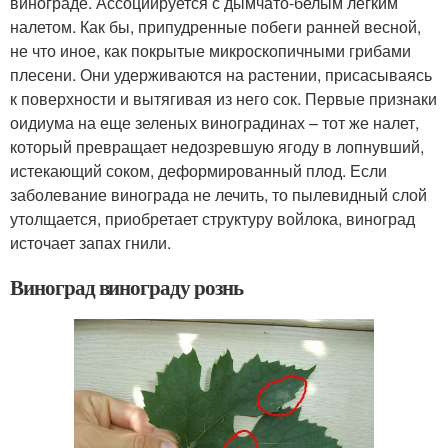
винограде. Ассоциируется с дымчато-белым легким
налетом. Как бы, припудренные побеги ранней весной,
не что иное, как покрытые микроскопичными грибами
плесени. Они удерживаются на растении, присасываясь
к поверхности и вытягивая из него сок. Первые признаки
оидиума на еще зеленых виноградинах – тот же налет,
который превращает недозревшую ягоду в лопнувший,
истекающий соком, деформированный плод. Если
заболевание винограда не лечить, то пылевидный слой
утолщается, приобретает структуру войлока, виноград
источает запах гнили.
Виноград винограду рознь