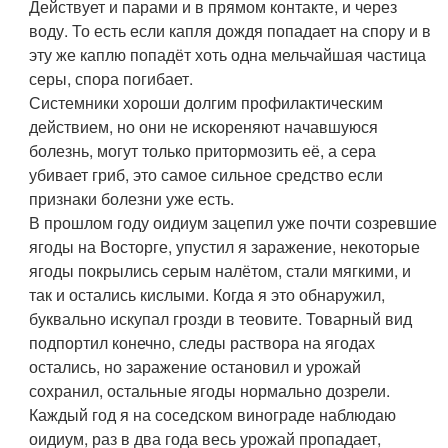
Действует и парами и в прямом контакте, и через
воду. То есть если капля дождя попадает на спору и в
эту же каплю попадёт хоть одна мельчайшая частица
серы, спора погибает.
Системники хороши долгим профилактическим
действием, но они не искореняют начавшуюся
болезнь, могут только притормозить её, а сера
убивает гриб, это самое сильное средство если
признаки болезни уже есть.
В прошлом году оидиум зацепил уже почти созревшие
ягоды на Восторге, упустил я заражение, некоторые
ягоды покрылись серым налётом, стали мягкими, и
так и остались кислыми. Когда я это обнаружил,
буквально искупал грозди в теовите. Товарный вид
подпортил конечно, следы раствора на ягодах
остались, но заражение остановил и урожай
сохранил, остальные ягоды нормально дозрели.
Каждый год я на соседском винограде наблюдаю
оидиум, раз в два года весь урожай пропадает,