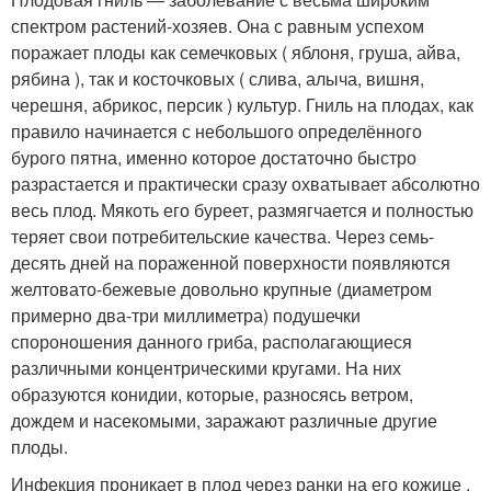
спектром растений-хозяев. Она с равным успехом
поражает плоды как семечковых ( яблоня, груша, айва,
рябина ), так и косточковых ( слива, алыча, вишня,
черешня, абрикос, персик ) культур. Гниль на плодах, как
правило начинается с небольшого определённого
бурого пятна, именно которое достаточно быстро
разрастается и практически сразу охватывает абсолютно
весь плод. Мякоть его буреет, размягчается и полностью
теряет свои потребительские качества. Через семь-
десять дней на пораженной поверхности появляются
желтовато-бежевые довольно крупные (диаметром
примерно два-три миллиметра) подушечки
спороношения данного гриба, располагающиеся
различными концентрическими кругами. На них
образуются конидии, которые, разносясь ветром,
дождем и насекомыми, заражают различные другие
плоды.
Инфекция проникает в плод через ранки на его кожице .