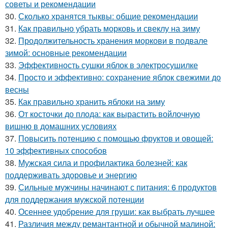
советы и рекомендации
30.
Сколько хранятся тыквы: общие рекомендации
31.
Как правильно убрать морковь и свеклу на зиму
32.
Продолжительность хранения моркови в подвале
зимой: основные рекомендации
33.
Эффективность сушки яблок в электросушилке
34.
Просто и эффективно: сохранение яблок свежими до
весны
35.
Как правильно хранить яблоки на зиму
36.
От косточки до плода: как вырастить войлочную
вишню в домашних условиях
37.
Повысить потенцию с помощью фруктов и овощей:
10 эффективных способов
38.
Мужская сила и профилактика болезней: как
поддерживать здоровье и энергию
39.
Сильные мужчины начинают с питания: 6 продуктов
для поддержания мужской потенции
40.
Осеннее удобрение для груши: как выбрать лучшее
41.
Различия между ремантантной и обычной малиной: