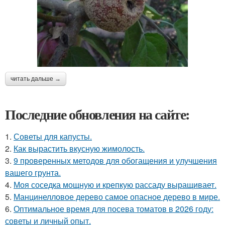
читать дальше →
Последние обновления на сайте:
1.
Советы для капусты.
2.
Как вырастить вкусную жимолость.
3.
9 проверенных методов для обогащения и улучшения
вашего грунта.
4.
Моя соседка мощную и крепкую рассаду выращивает.
5.
Манцинелловое дерево самое опасное дерево в мире.
6.
Оптимальное время для посева томатов в 2026 году:
советы и личный опыт.