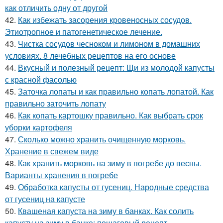
как отличить одну от другой
42.
Как избежать засорения кровеносных сосудов.
Этиотропное и патогенетическое лечение.
43.
Чистка сосудов чесноком и лимоном в домашних
условиях. 8 лечебных рецептов на его основе
44.
Вкусный и полезный рецепт: Щи из молодой капусты
с красной фасолью
45.
Заточка лопаты и как правильно копать лопатой. Как
правильно заточить лопату
46.
Как копать картошку правильно. Как выбрать срок
уборки картофеля
47.
Сколько можно хранить очищенную морковь.
Хранение в свежем виде
48.
Как хранить морковь на зиму в погребе до весны.
Варианты хранения в погребе
49.
Обработка капусты от гусениц. Народные средства
от гусениц на капусте
50.
Квашеная капуста на зиму в банках. Как солить
капусту на зиму в банке: пошаговый рецепт