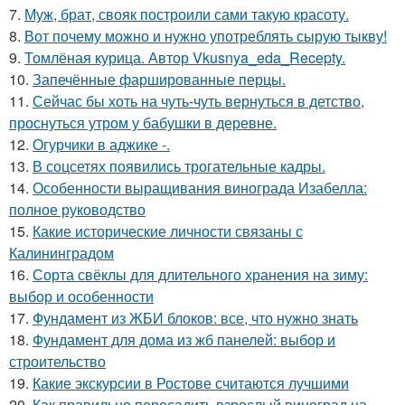
7.
Муж, брат, свояк построили сами такую красоту.
8.
Вот почему можно и нужно употреблять сырую тыкву!
9.
Томлёная курица. Автор Vkusnya_eda_Recepty.
10.
Запечённые фаршированные перцы.
11.
Сейчас бы хоть на чуть-чуть вернуться в детство,
проснуться утром у бабушки в деревне.
12.
Огурчики в аджике -.
13.
В соцсетях появились трогательные кадры.
14.
Особенности выращивания винограда Изабелла:
полное руководство
15.
Какие исторические личности связаны с
Калининградом
16.
Сорта свёклы для длительного хранения на зиму:
выбор и особенности
17.
Фундамент из ЖБИ блоков: все, что нужно знать
18.
Фундамент для дома из жб панелей: выбор и
строительство
19.
Какие экскурсии в Ростове считаются лучшими
20.
Как правильно пересадить взрослый виноград на