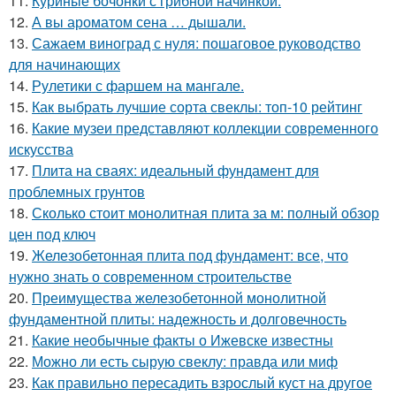
11.
Куриные бочонки с грибной начинкой.
12.
А вы ароматом сена … дышали.
13.
Сажаем виноград с нуля: пошаговое руководство
для начинающих
14.
Рулетики с фаршем на мангале.
15.
Как выбрать лучшие сорта свеклы: топ-10 рейтинг
16.
Какие музеи представляют коллекции современного
искусства
17.
Плита на сваях: идеальный фундамент для
проблемных грунтов
18.
Сколько стоит монолитная плита за м: полный обзор
цен под ключ
19.
Железобетонная плита под фундамент: все, что
нужно знать о современном строительстве
20.
Преимущества железобетонной монолитной
фундаментной плиты: надежность и долговечность
21.
Какие необычные факты о Ижевске известны
22.
Можно ли есть сырую свеклу: правда или миф
23.
Как правильно пересадить взрослый куст на другое