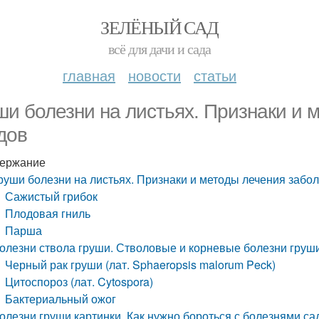
ЗЕЛЁНЫЙ САД
всё для дачи и сада
главная
новости
статьи
ши болезни на листьях. Признаки и 
дов
ержание
руши болезни на листьях. Признаки и методы лечения забо
Сажистый грибок
Плодовая гниль
Парша
олезни ствола груши. Стволовые и корневые болезни груши
Черный рак груши (лат. Sphaeropsis malorum Peck)
Цитоспороз (лат. Cytospora)
Бактериальный ожог
олезни груши картинки. Как нужно бороться с болезнями с