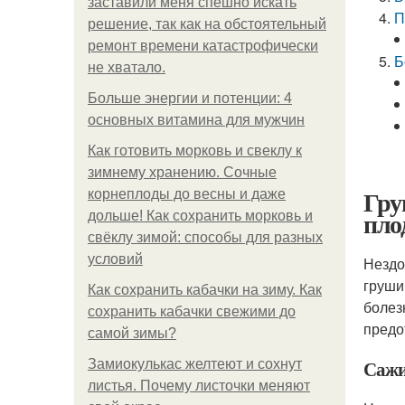
заставили меня спешно искать
П
решение, так как на обстоятельный
ремонт времени катастрофически
Б
не хватало.
Больше энергии и потенции: 4
основных витамина для мужчин
Как готовить морковь и свеклу к
зимнему хранению. Сочные
Гру
корнеплоды до весны и даже
пло
дольше! Как сохранить морковь и
свёклу зимой: способы для разных
условий
Нездо
груши
Как сохранить кабачки на зиму. Как
болез
сохранить кабачки свежими до
предо
самой зимы?
Сажи
Замиокулькас желтеют и сохнут
листья. Почему листочки меняют