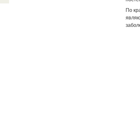
По кр
являю
забол