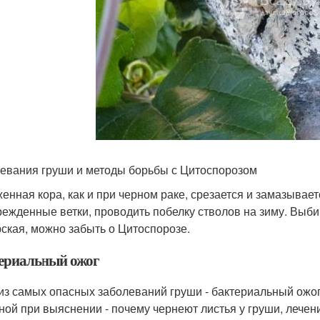
евания груши и методы борьбы с Цитоспорозом
енная кора, как и при черном раке, срезается и замазывае
режденные ветки, проводить побелку стволов на зиму. Выби
ская, можно забыть о Цитоспорозе.
ериальный ожог
из самых опасных заболеваний груши - бактериальный ожог
ной при выяснении - почему чернеют листья у груши, лечен