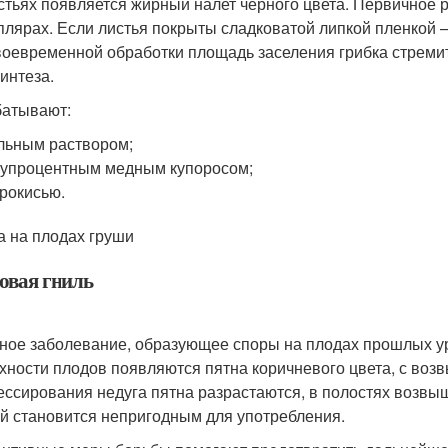
стьях появляется жирный налет черного цвета. Первичное 
плярах. Если листья покрыты сладковатой липкой пленкой
воевременной обработки площадь заселения грибка стремит
интеза.
атывают:
ьным раствором;
упроцентным медным купоросом;
рокисью.
 на плодах груши
овая гниль
ное заболевание, образующее споры на плодах прошлых уро
хности плодов появляются пятна коричневого цвета, с воз
ессирования недуга пятна разрастаются, в полостях возв
й становится непригодным для употребления.