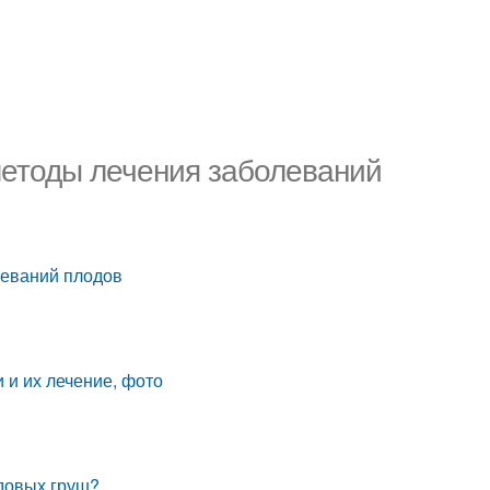
методы лечения заболеваний
леваний плодов
 и их лечение, фото
адовых груш?