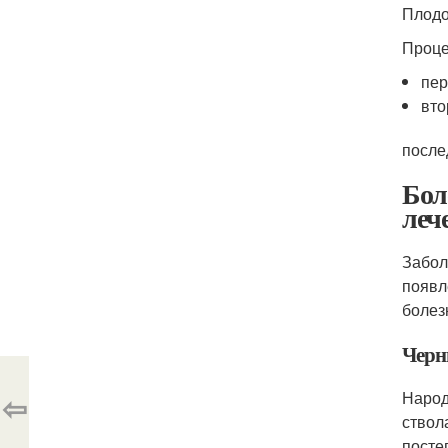
Плодо
Проце
пер
вто
после
Бол
леч
Забол
появл
болез
Черн
⇦
Народ
ствол
посте