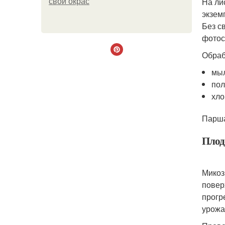
На ли
свой окрас
экзем
Без с
фотос
Обраб
мыл
пол
хло
Парша
Плод
Микоз
повер
прогр
урожа