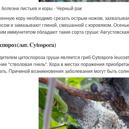
 болезни листьев и коры - Черный рак
енную кору необходимо срезать острым ножом, захватыва
осом и замазывают глиной, смешанной с коровяком. Осень
им иммунитетом обладают такие сорта груши: Августовская
пороз (лат. Cytospora)
дителем цитоспороза груши является гриб Cytospora leucos
ние "стволовая гниль". Кора в местах поражения приобрета
ать. Причиной возникновения заболевания могут быть сол