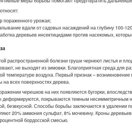
нтивные меры борьбы помогают предотвратить дальнейше
 относят:
р пораженного урожая;
апывание вдали от садовых насаждений на глубину 100-120
аботка деревьев инсектицидами против насекомых, которые
ша
той распространенной болезни груши чернеют листья и пл
евают, не выходят из зимовки. Благоприятная среда для р
ой температуре воздуха. Первый признак – возникновение п
 на всех поверхностях дерева.
оражении черешков на них появляются бугорки, впоследст
 деформируются, покрываются темным несимметричным на
ой, безвкусной. Способы борьбы заключаются в удалении по
ляют 20% аммония сульфат, 8% мочевину. Кроны деревьев
роцентной бордосской смесью.