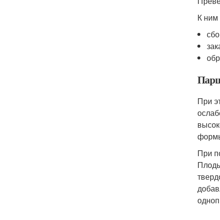
Преве
К ним
сбо
зак
обр
Пар
При э
ослаб
высок
формы
При п
Плоды
тверд
добав
одноп