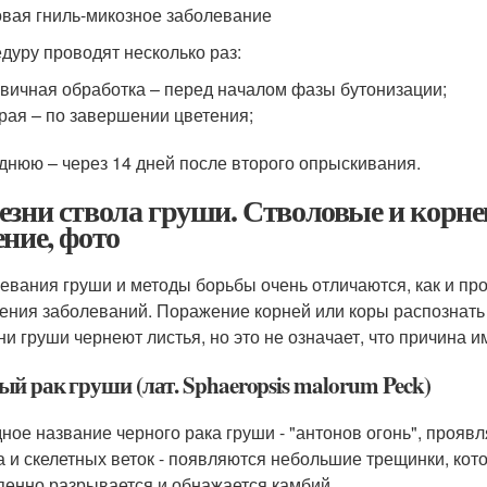
вая гниль-микозное заболевание
дуру проводят несколько раз:
вичная обработка – перед началом фазы бутонизации;
рая – по завершении цветения;
днюю – через 14 дней после второго опрыскивания.
езни ствола груши. Стволовые и корне
ение, фото
евания груши и методы борьбы очень отличаются, как и пр
ения заболеваний. Поражение корней или коры распознать 
ни груши чернеют листья, но это не означает, что причина и
ый рак груши (лат. Sphaeropsis malorum Peck)
ное название черного рака груши - "антонов огонь", проявл
а и скелетных веток - появляются небольшие трещинки, кот
пенно разрывается и обнажается камбий.