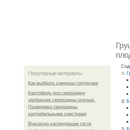
Гру
пло
Сод
Г
Популярные материалы
Как выбрать саженцы гортензии
Картофель под смородину
удобрение смородины осенью.
Б
Подкормка смородины
картофельными очистками
Внезапно нагрянувшие гости
Б