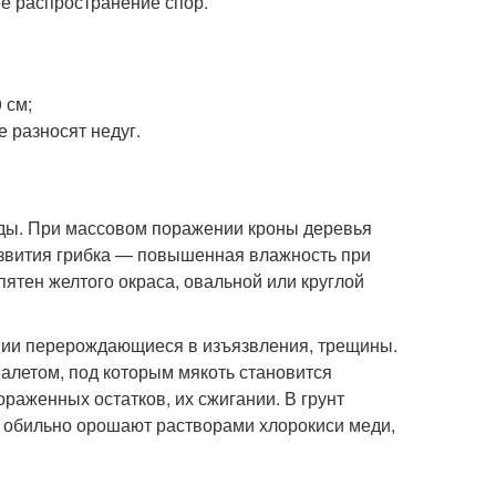
е распространение спор.
 см;
 разносят недуг.
оды. При массовом поражении кроны деревья
азвития грибка — повышенная влажность при
ятен желтого окраса, овальной или круглой
вии перерождающиеся в изъязвления, трещины.
летом, под которым мякоть становится
раженных остатков, их сжигании. В грунт
 обильно орошают растворами хлорокиси меди,