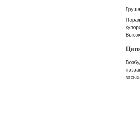
Груша
Пораж
купор
Высок
Цитос
Возбу
назва
засых