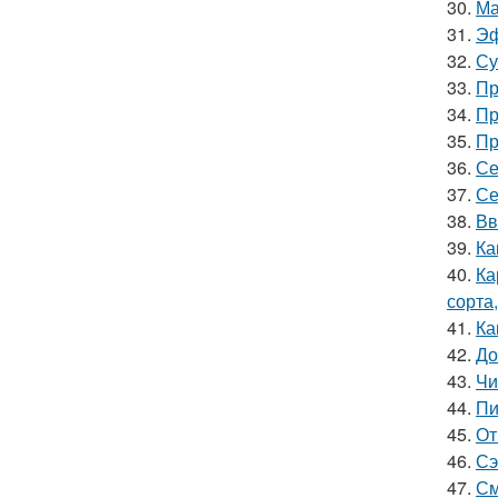
30.
Ма
31.
Эф
32.
Су
33.
Пр
34.
Пр
35.
Пр
36.
Се
37.
Се
38.
Вв
39.
Ка
40.
Ка
сорта
41.
Ка
42.
До
43.
Чи
44.
Пи
45.
От
46.
Сэ
47.
См