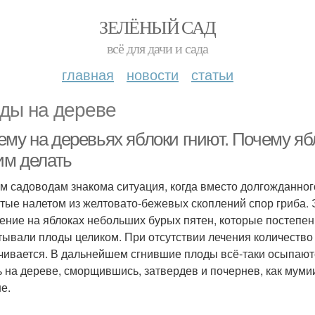
ЗЕЛЁНЫЙ САД
всё для дачи и сада
главная
новости
статьи
ды на дереве
ему на деревьях яблоки гниют. Почему яб
им делать
м садоводам знакома ситуация, когда вместо долгожданног
тые налетом из желтовато-бежевых скоплений спор гриба.
ение на яблоках небольших бурых пятен, которые постепен
тывали плоды целиком. При отсутствии лечения количество
чивается. В дальнейшем сгнившие плоды всё-таки осыпаютс
ь на дереве, сморщившись, затвердев и почернев, как муми
е.