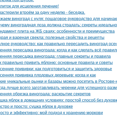
питок для исцеления печение!
астерили втроём за одну неделю - беседка.
жаем виноград с нуля: пошаговое руководство для начин
чему виноградная лоза должна страдать: секреты идеальн
ндамент плита на ЖБ сваях: особенности и преимущества
рая и вареная свекла: полезные свойства и рецепты
лное руководство: как правильно пересадить виноград осе
енняя пересадка винограда: когда и как сделать всё прави
енняя пересадка винограда: главные секреты и правила
к правильно привить яблоню: основные правила и советы
сенние прививки: как подготовиться и защитить здоровье
сенняя прививка плодовых деревьев: когда и как
кие уникальные рынки и базары можно посетить в Ростове-
гда лучше всего заготавливать черенки для успешного раз
енняя обрезка винограда: раскрытие секретов
шка яблок в домашних условиях: простой способ без духов
стро и просто: сушка яблок в духовке
осто и эффективно: мой подход к хранению моркови