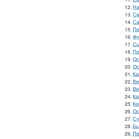
12.
На
13.
См
14.
Са
15.
По
16.
Фу
17.
Сы
18.
По
19.
Ос
20.
Ос
21.
Ка
22.
Ве
23.
Ве
24.
Ка
25.
Ко
26.
Ос
27.
Су
28.
Бы
29.
Пр