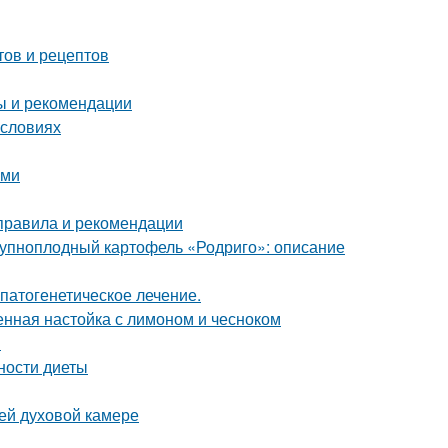
тов и рецептов
ты и рекомендации
условиях
ими
 правила и рекомендации
Крупноплодный картофель «Родриго»: описание
патогенетическое лечение.
енная настойка с лимоном и чесноком
ы
ности диеты
ей духовой камере