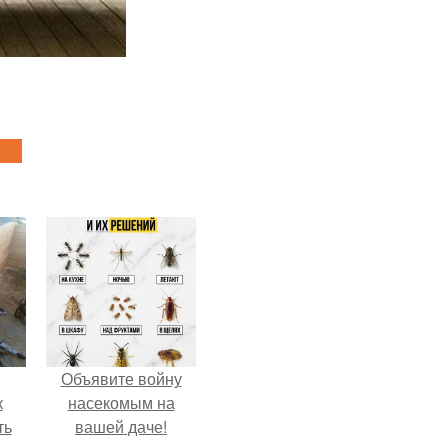
Объявите войну
к
насекомым на
ть
вашей даче!