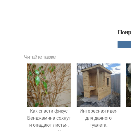
Понр
Читайте также
Как спасти фикус
Интересная идея
Бенджамина сохнут
для дачного
и опадают листья,
туалета.