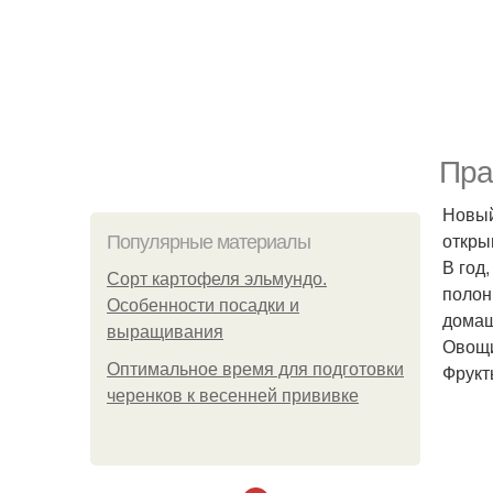
Пра
Новый
откры
Популярные материалы
В год
Сорт картофеля эльмундо.
полон
Особенности посадки и
домаш
выращивания
Овощи
Оптимальное время для подготовки
Фрукты
черенков к весенней прививке