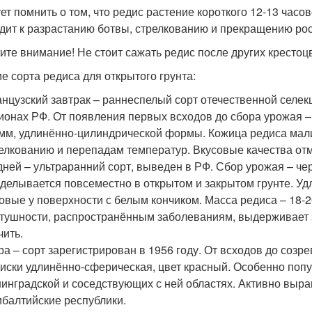
ет помнить о том, что редис растение короткого 12-13 часов
дит к разрастанию ботвы, стрелкованию и прекращению рос
ите внимание! Не стоит сажать редис после других крестоцв
е сорта редиса для открытого грунта:
нцузский завтрак – раннеспелый сорт отечественной селе
ионах РФ. От появления первых всходов до сбора урожая – 
мм, удлинённо-цилиндрической формы. Кожица редиса малин
елкованию и перепадам температур. Вкусовые качества от
дней – ультраранний сорт, выведен в РФ. Сбор урожая – че
делывается повсеместно в открытом и закрытом грунте. У
овые у поверхности с белым кончиком. Масса редиса – 18-20
тушности, распространённым заболеваниям, выдерживает з
чить.
а – сорт зарегистрирован в 1956 году. От всходов до созр
иски удлинённо-сферическая, цвет красный. Особенно попу
инградской и соседствующих с ней областях. Активно выра
балтийские республики.