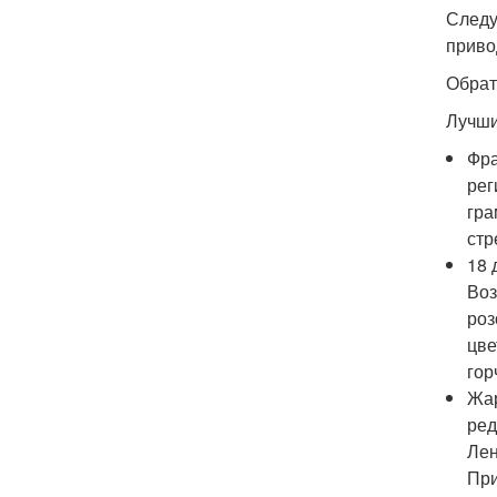
Следу
приво
Обрат
Лучши
Фра
рег
гра
стр
18 
Воз
роз
цве
гор
Жар
ред
Лен
При