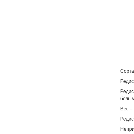
Сорта
Редис
Редис
белым
Вес –
Редис
Непри