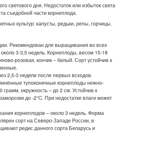
ого светового дня. Недостаток или избыток света
та съедобной части корнеплода.
етных культур: капусты, редьки, репы, горчицы.
кции. Рекомендован для выращивания во всех
около 3-3,5 недель. Корнеплоды, весом 15-18
ово-розовая, кончик – белый. Сорт устойчив к
менные.
рез 2,5-3 недели после первых всходов.
длинённые тупоконечные корнеплоды нежно-
 грамм, окружность – до 2 см. Устойчив к
аморозки до -2°C. При недостатке влаги может
евания корнеплодов – около 3 недель. Форма
лярен сорт на Северо-Западе России, в
щивают редис данного сорта Беларусь и