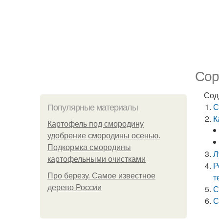
Сор
Сод
С
Популярные материалы
К
Картофель под смородину
удобрение смородины осенью.
Подкормка смородины
Л
картофельными очистками
Р
Про березу. Самое известное
т
дерево России
С
С