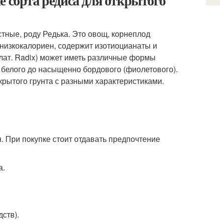
е сорта редиса для открытого
стные, роду Редька. Это овощ, корнеплод
низкокалориен, содержит изотиоцианаты и
 лат. Radix) может иметь различные формы
т белого до насыщенно бордового (фиолетового).
рытого грунта с разными характеристиками.
 При покупке стоит отдавать предпочтение
а.
ств).