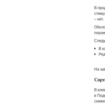
В про
стиму
– нет.
Оболо
пораж
Следу
В к
Ред
На за
Сорт
В кли
в Под
сниже