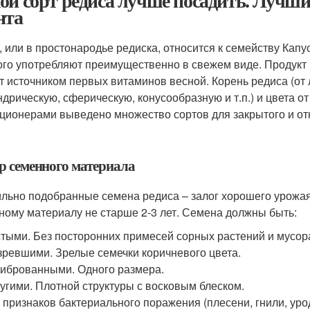
ой сорт редиса лучше посадить. Лучши
нта
, или в простонародье редиска, относится к семейству Капу
ого употребляют преимущественно в свежем виде. Продукт 
т источником первых витаминов весной. Корень редиса (от
ндрическую, сферическую, конусообразную и т.п.) и цвета о
ционерами выведено множество сортов для закрытого и отк
р семенного материала
льно подобранные семена редиса – залог хорошего урожая.
ному материалу не старше 2-3 лет. Семена должны быть:
тыми. Без посторонних примесей сорных растений и мусор
ревшими. Зрелые семечки коричневого цвета.
иброванными. Одного размера.
угими. Плотной структуры с восковым блеском.
 признаков бактериального поражения (плесени, гнили, урод