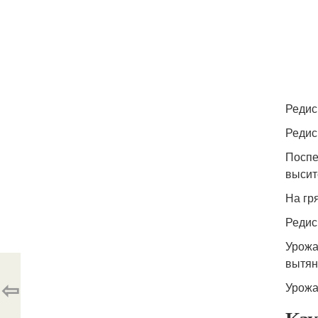
Редис
Редис
Поспе
высит
На гря
Редис
Урожа
вытян
⇦
Урожа