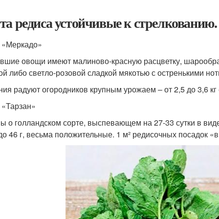
та редиса устойчивые к стрелкованию.
 «Меркадо»
вшие овощи имеют малиново-красную расцветку, шарообраз
ой либо светло-розовой сладкой мякотью с остренькими нотк
ния радуют огородников крупным урожаем – от 2,5 до 3,6 кг 
 «Тарзан»
ы о голландском сорте, выспевающем на 27-33 сутки в вид
 до 46 г, весьма положительные. 1 м² редисочных посадок «вы