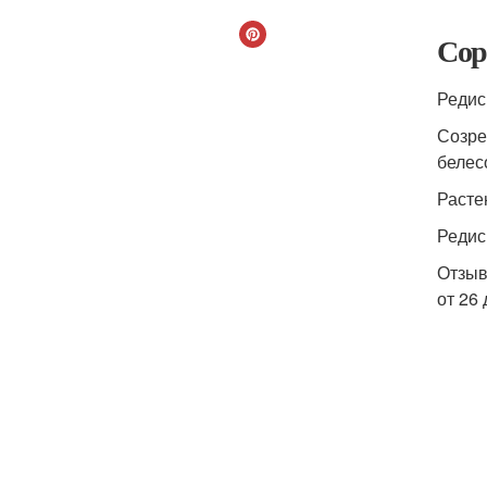
Сор
Редис
Созре
белес
Расте
Редис
Отзыв
от 26