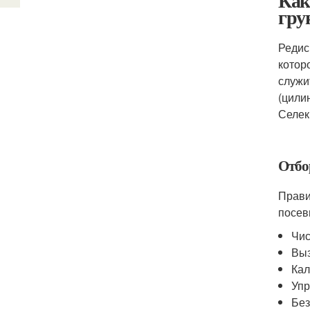
Как
гру
Редис
котор
служи
(цили
Селек
Отбо
Прави
посев
Чис
Выз
Кал
Упр
Без