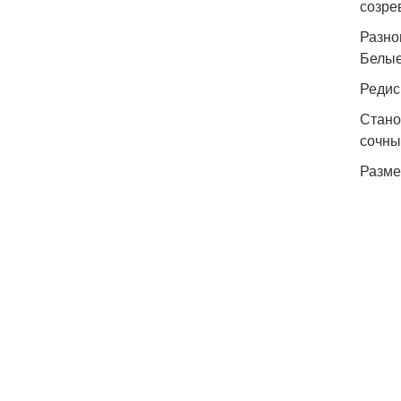
созре
Разнов
Белые
Редис
Стано
сочны
Размер