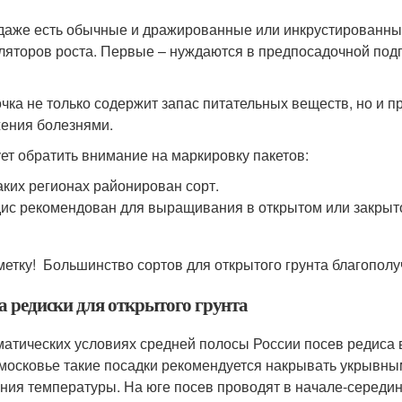
даже есть обычные и дражированные или инкрустированные
ляторов роста. Первые – нуждаются в предпосадочной подг
чка не только содержит запас питательных веществ, но и п
ения болезнями.
ет обратить внимание на маркировку пакетов:
аких регионах районирован сорт.
ис рекомендован для выращивания в открытом или закрыто
метку! Большинство сортов для открытого грунта благопол
а редиски для открытого грунта
матических условиях средней полосы России посев редиса 
московье такие посадки рекомендуется накрывать укрывным
ния температуры. На юге посев проводят в начале-середин