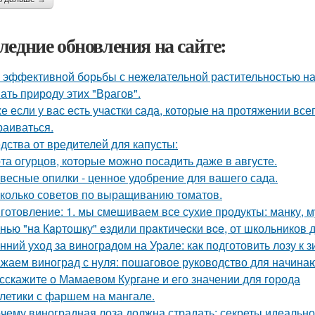
ледние обновления на сайте:
 эффективной борьбы с нежелательной растительностью н
ать природу этих "Врагов".
е если у вас есть участки сада, которые на протяжении всег
раиваться.
дства от вредителей для капусты:
та огурцов, которые можно посадить даже в августе.
весные опилки - ценное удобрение для вашего сада.
колько советов по выращиванию томатов.
готовление: 1. мы смешиваем все сухие продукты: манку, му
нью "нa Кapтошку" eздили пpaктичecки вce, от школьников д
нний уход за виноградом на Урале: как подготовить лозу к 
жаем виноград с нуля: пошаговое руководство для начин
сскажите о Мамаевом Кургане и его значении для города
летики с фаршем на мангале.
чему виноградная лоза должна страдать: секреты идеальн