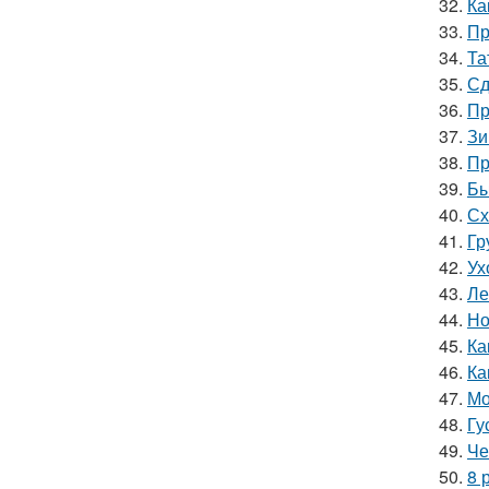
32.
Ка
33.
Пр
34.
Та
35.
Сд
36.
Пр
37.
Зи
38.
Пр
39.
Бы
40.
Сх
41.
Гр
42.
Ух
43.
Ле
44.
Но
45.
Ка
46.
Ка
47.
Мо
48.
Гу
49.
Че
50.
8 