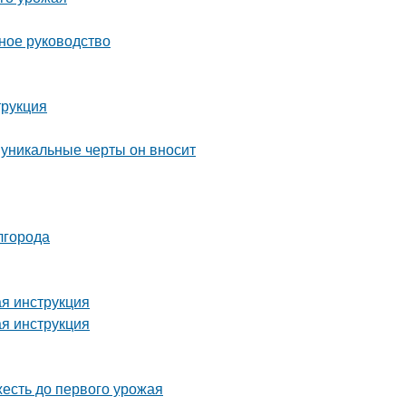
ное руководство
трукция
 уникальные черты он вносит
лгорода
ая инструкция
ая инструкция
жесть до первого урожая