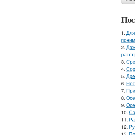
Пос
1.
Для
поним
2.
Даж
расст
3.
Сре
4.
Сор
5.
Дре
6.
Нес
7.
При
8.
Oce
9.
Осе
10.
Са
11.
Ра
12.
Ру
13.
По