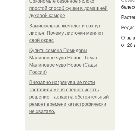
Сэкономьте сезонное яблоко:
белес
простой способ сушки в домашней
духовой камере
Расте
Замиокулькас желтеют и сохнут
Редис
листья. Почему листочки меняют
Отзыв
свой окрас
от 26
Купить семена Помидоры
Малиновое чудо Новое. Томат
Малиновое чудо Новое (Сады
России)
Внезапно нагрянувшие гости
заставили меня спешно искать
решение, так как на обстоятельный
ремонт времени катастрофически
не хватало.