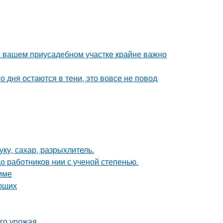
а вашем приусадебном участке крайне важно
о дня остаются в тени, это вовсе не повод
ку, сахар, разрыхлитель.
о работников нии с ученой степенью.
зиме
ающих
ого урожая