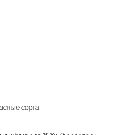
асные сорта
ную форму и вес 25-30 г. Они наполнены