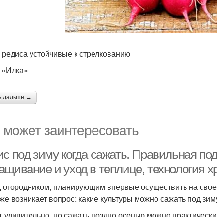
 редиса устойчивые к стрелкованию
 «Илка»
ь дальше →
 может заинтересовать
ис под зиму когда сажать. Правильная по
ащивание и уход в теплице, технология х
 огородником, планирующим впервые осуществить на своем
 же возникает вопрос: какие культуры можно сажать под зи
т удивительно, но сажать поздно осенью можно практически