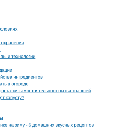
условиях
 сохранения
в
пы и технологии
ндации
ойства ингредиентов
ать в огороде
достатки самостоятельного рытья траншей
ят капусту?
ды
анке на зиму - 6 домашних вкусных рецептов