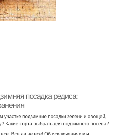
дзимняя посадка редиса:
ранения
 участке подзимние посадки зелени и овощей,
му? Какие сорта выбрать для подзимнего посева?
 все. Все да не все! Об исключениях мы