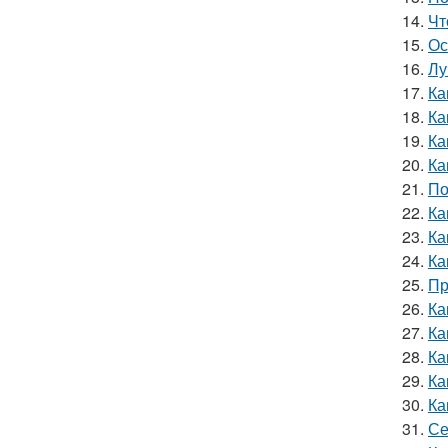
14.
Чт
15.
Ос
16.
Лу
17.
Ка
18.
Ка
19.
Ка
20.
Ка
21.
По
22.
Ка
23.
Ка
24.
Ка
25.
Пр
26.
Ка
27.
Ка
28.
Ка
29.
Ка
30.
Ка
31.
Се