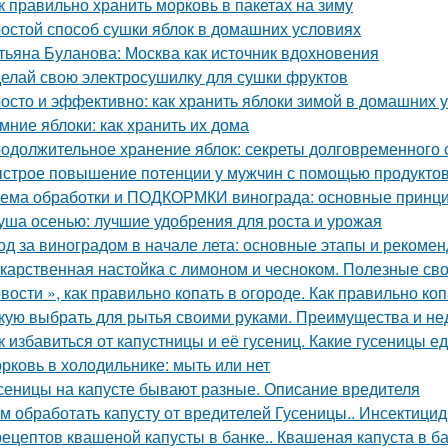
к правильно хранить морковь в пакетах на зиму
остой способ сушки яблок в домашних условиях
тьяна Буланова: Москва как источник вдохновения
елай свою электросушилку для сушки фруктов
осто и эффективно: как хранить яблоки зимой в домашних 
мние яблоки: как хранить их дома
одолжительное хранение яблок: секреты долговременного
строе повышение потенции у мужчин с помощью продукто
ема обработки и ПОДКОРМКИ винограда: основные принци
уша осенью: лучшие удобрения для роста и урожая
од за виноградом в начале лета: основные этапы и рекоме
карственная настойка с лимоном и чесноком. Полезные св
вости », как правильно копать в огороде. Как правильно коп
кую выбрать для рытья своими руками. Преимущества и не
к избавиться от капустницы и её гусениц. Какие гусеницы ед
рковь в холодильнике: мыть или нет
сеницы на капусте бывают разные. Описание вредителя
м обработать капусту от вредителей Гусеницы.. Инсектици
рецептов квашеной капусты в банке.. Квашеная капуста в б