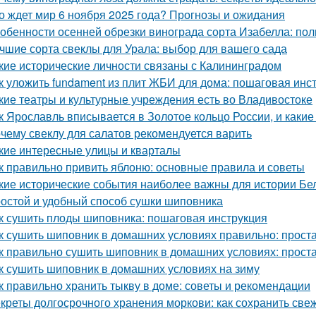
о ждет мир 6 ноября 2025 года? Прогнозы и ожидания
обенности осенней обрезки винограда сорта Изабелла: пол
чшие сорта свеклы для Урала: выбор для вашего сада
кие исторические личности связаны с Калининградом
к уложить fundament из плит ЖБИ для дома: пошаговая инс
кие театры и культурные учреждения есть во Владивостоке
к Ярославль вписывается в Золотое кольцо России, и какие
чему свеклу для салатов рекомендуется варить
кие интересные улицы и кварталы
к правильно привить яблоню: основные правила и советы
кие исторические события наиболее важны для истории Бе
остой и удобный способ сушки шиповника
к сушить плоды шиповника: пошаговая инструкция
к сушить шиповник в домашних условиях правильно: прост
к правильно сушить шиповник в домашних условиях: прост
к сушить шиповник в домашних условиях на зиму
к правильно хранить тыкву в доме: советы и рекомендации
креты долгосрочного хранения моркови: как сохранить све