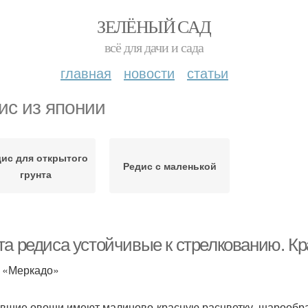
ЗЕЛЁНЫЙ САД
всё для дачи и сада
главная
новости
статьи
ис из японии
ис для открытого
Редис с маленькой
грунта
та редиса устойчивые к стрелкованию. Кр
 «Меркадо»
вшие овощи имеют малиново-красную расцветку, шарообраз