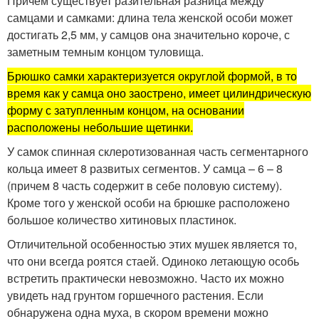
Причем существует разительная разница между
самцами и самками: длина тела женской особи может
достигать 2,5 мм, у самцов она значительно короче, с
заметным темным концом туловища.
Брюшко самки характеризуется округлой формой, в то
время как у самца оно заострено, имеет цилиндрическую
форму с затупленным концом, на основании
расположены небольшие щетинки.
У самок спинная склеротизованная часть сегментарного
кольца имеет 8 развитых сегментов. У самца – 6 – 8
(причем 8 часть содержит в себе половую систему).
Кроме того у женской особи на брюшке расположено
большое количество хитиновых пластинок.
Отличительной особенностью этих мушек является то,
что они всегда роятся стаей. Одиноко летающую особь
встретить практически невозможно. Часто их можно
увидеть над грунтом горшечного растения. Если
обнаружена одна муха, в скором времени можно