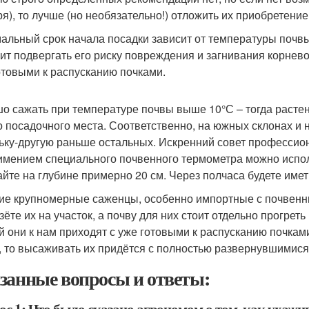
ря), то лучше (но необязательно!) отложить их приобретение
альный срок начала посадки зависит от температуры почвы
чит подвергать его риску повреждения и загнивания корнево
отовыми к распусканию почками.
о сажать при температуре почвы выше 10°С – тогда растен
о посадочного места. Соответственно, на южных склонах и н
ьку-другую раньше остальных. Искренний совет профессио
имением специального почвенного термометра можно испол
айте на глубине примерно 20 см. Через полчаса будете им
ие крупномерные саженцы, особенно импортные с почвенн
зёте их на участок, а почву для них стоит отдельно прогреть
й они к нам приходят с уже готовыми к распусканию почками
, то высаживать их придётся с полностью развернувшимися 
занные вопросы и ответы: