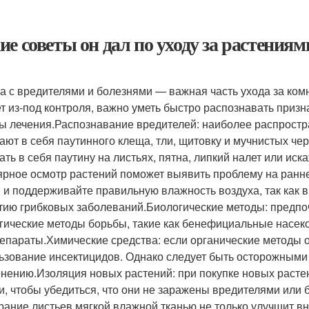
ие советы он дал по уходу за растениям
а с вредителями и болезнями — важная часть ухода за ко
т из-под контроля, важно уметь быстро распознавать приз
ы лечения.Распознавание вредителей: наиболее распрост
ают в себя паутинного клеща, тли, щитовку и мучнистых че
ать в себя паутину на листьях, пятна, липкий налет или и
ярное осмотр растений поможет выявить проблему на ранн
 и поддерживайте правильную влажность воздуха, так как 
тию грибковых заболеваний.Биологические методы: предпоч
гические методы борьбы, такие как бенефициальные насеко
епараты.Химические средства: если органические методы 
ьзование инсектицидов. Однако следует быть осторожными 
нению.Изоляция новых растений: при покупке новых растен
и, чтобы убедиться, что они не заражены вредителями или 
рание листьев мягкой влажной тканью не только улучшит вн