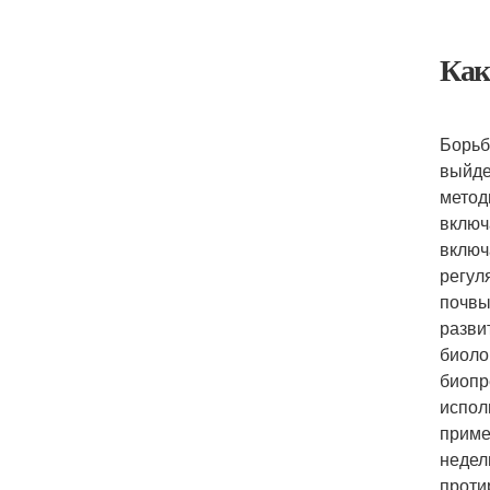
Как
Борьб
выйде
метод
включ
включ
регул
почвы
разви
биоло
биопр
испол
приме
недел
проти