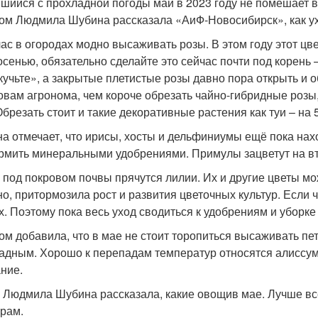
шийся с прохладной погоды май в 2023 году не помешает в
ом Людмила Шубина рассказала «АиФ-Новосибирск», как ух
ас в огородах модно высаживать розы. В этом году этот цве
осенью, обязательно сделайте это сейчас почти под корень 
кучьте», а закрытые плетистые розы давно пора открыть и об
овам агронома, чем короче обрезать чайно-гибридные розы
Обрезать стоит и такие декоративные растения как туи – на 5
а отмечает, что ирисы, хосты и дельфиниумы ещё пока нахо
рмить минеральными удобрениями. Примулы зацветут на вт
 под покровом почвы прячутся лилии. Их и другие цветы мо
но, притормозила рост и развития цветочных культур. Если ч
х. Поэтому пока весь уход сводиться к удобрениям и уборке
ом добавила, что в мае не стоит торопиться высаживать пет
адным. Хорошо к перепадам температур относятся алиссумы
ние.
 Людмила Шубина рассказала, какие овощив мае. Лучше все
урам.