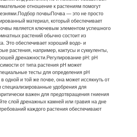
имательное отношение к растениям помогут
лезнями.Подбор почвыПочва — это не просто
нсированный материал, который обеспечивает
 почвы является ключевым элементом успешного
омнатных растений обычно состоит из
ка. Это обеспечивает хороший водо- и
е растения, например, кактусы и суккуленты,
рошей дренажности.Регулирование рН: рН
симости от типа растения рН может
 специальные тесты для определения рН
 одной и той же почве, она может иссякнуть от
ли специализированные удобрения для
критически важен для предотвращения гниения
уйте слой дренажных камней или гравия на дне
требований каждого растения обеспечивают