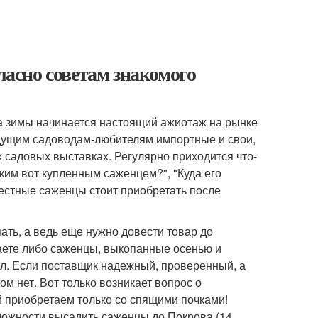
ласно советам знакомого
а зимы начинается настоящий ажиотаж на рынке
дущим садоводам-любителям импортные и свои,
садовых выставках. Регулярно приходится что-
аким вот купленным саженцем?", "Куда его
местные саженцы стоит приобретать после
ать, а ведь еще нужно довести товар до
аете либо саженцы, выкопанные осенью и
. Если поставщик надежный, проверенный, а
ом нет. Вот только возникает вопрос о
 приобретаем только со спящими почками!
можности высадить саженцы до Покрова (14