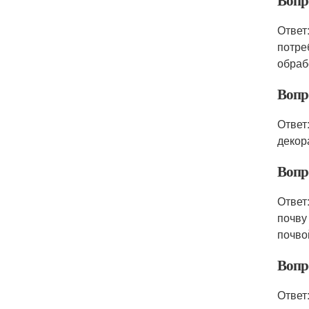
Вопро
Ответ
потре
обраб
Вопр
Ответ
декор
Вопр
Ответ
почву
почво
Вопр
Ответ