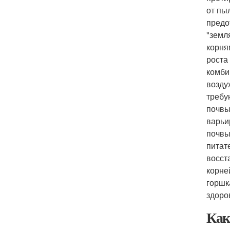
от пы
предо
"земл
корня
роста
комби
возду
требу
почвы
варьи
почвы
питат
восст
корне
горшк
здоро
Как