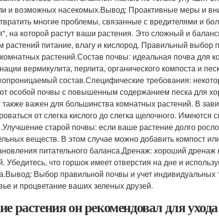
ли и возможных насекомых.Вывод: Проактивные меры и вн
твратить многие проблемы, связанные с вредителями и бо
я", на которой растут ваши растения. Это сложный и бала
м растений питание, влагу и кислород. Правильный выбор
 комнатных растений.Состав почвы: идеальная почва для к
нации вермикулита, перлита, органического компоста и пес
хопроницаемый состав.Специфические требования: некоторы
ют особой почвы с повышенным содержанием песка для хо
 также важен для большинства комнатных растений. В зави
роваться от слегка кислого до слегка щелочного. Имеются
.Улучшение старой почвы: если ваше растение долго росло в
ельных веществ. В этом случае можно добавить компост и
ановления питательного баланса.Дренаж: хороший дренаж 
й. Убедитесь, что горшок имеет отверстия на дне и использ
а.Вывод: Выбор правильной почвы и учет индивидуальных 
вье и процветание ваших зеленых друзей.
ие растения он рекомендовал для ухода