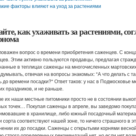
акие факторы влияют на уход за растениями
айте, как ухаживать за растениями, сог
онома
оважен вопрос о времени приобретения саженцев. С конц
цев. Этим активно пользуются продавцы, предлагая страж
нанные в теплицах саженцы на многочисленных мартовских 
идумывать, отвечая на вопросы знакомых: "А что делать с т
ь до времени посадки?" Ответ таков: у нас в Подмосковье 
их праздников, и не раньше.
е их наши местные питомники просто не в состоянии выкоп
вых точек… Покупая саженцы в апреле, вы заведомо покуп
имовавшие в хранилище, либо южный посадочный материал
и сорта соответствуют нашей зоне, то ничего страшного в эт
нении их до посадки. Саженцы с открытыми корнями весной
ю строго определенных рекомендаций нет, но если нет воз