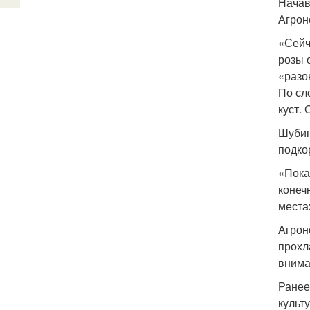
Начав
Агрон
«Сейч
розы 
«разо
По сл
куст. 
Шубин
подко
«Пока
конеч
места
Агрон
прохл
внима
Ранее
культ