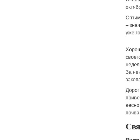
октяб
Оптим
– зна
уже г
Хорош
своег
недел
За не
закоп
Дорог
приве
весно
почва
Свя