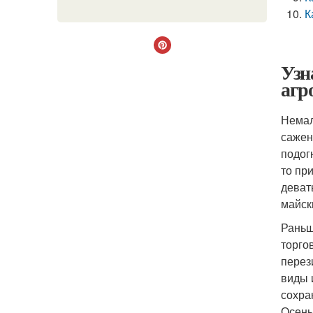
К
Узн
агр
Немал
сажен
подог
то пр
деват
майск
Раньш
торго
перез
виды 
сохра
Осень