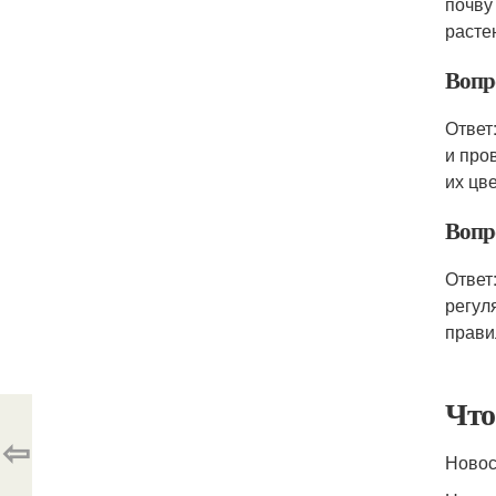
почву
расте
Вопр
Ответ
и про
их цв
Вопр
Ответ
регул
прави
Что
⇦
Новос