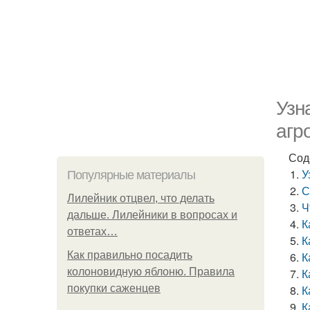
Узн
агр
Сод
У
Популярные материалы
С
Лилейник отцвел, что делать
Ч
дальше. Лилейники в вопросах и
К
ответах…
К
Как правильно посадить
К
колоновидную яблоню. Правила
К
покупки саженцев
К
К