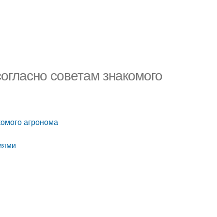
согласно советам знакомого
акомого агронома
ниями