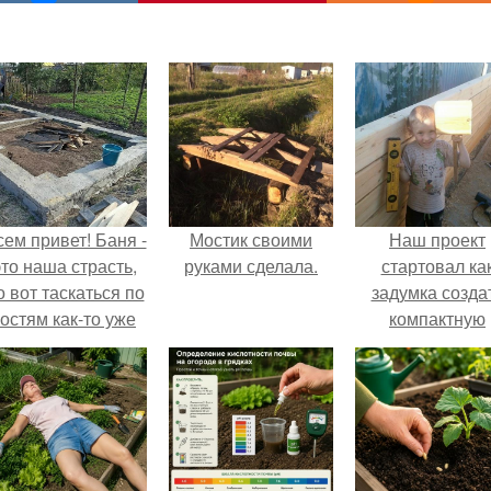
сем привет! Баня -
Мостик своими
Наш проект
это наша страсть,
руками сделала.
стартовал ка
о вот таскаться по
задумка созда
гостям как-то уже
компактную
надоело.
беседку для
отдыха.