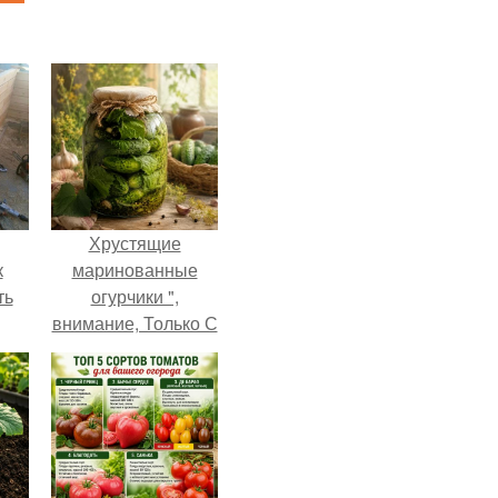
Хрустящие
к
маринованные
ть
огурчики ",
внимание, Только С
Грядки".