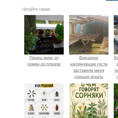
Читайте также
Перец чили: от
Внезапно
В
семян до плодов
нагрянувшие гости
заставили меня
н
спешно искать
решение, так как на
обстоятельный
ремонт времени
катастрофически не
хватало.