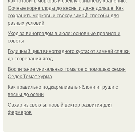
Как готовить морковь и свеклу к зимнему хранению.
Сочные корнеплоды до весны и даже дольше! Как
сохранить морковь и свёклу зимой: способы для
разных условий
Уход за виноградом в июле: основные правила и
советы
Годичный цикл виноградного куста: от зимней спячки
до созревания ягод
Воспитание уникальных томатов с помощью семян
Седек Томат хурма
Как правильно подкармливать яблони и груши с
весны до осени
Сахар из свеклы: новый вектор развития для
фермеров