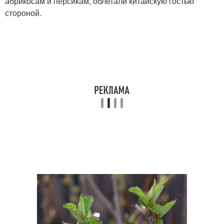
абрикосам и персикам, облетали китайскую гостью
стороной.