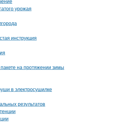
чение
гатого урожая
лгорода
стая инструкция
ция
 пакете на протяжении зимы
груши в электросушилке
мальных результатов
отенции
ации