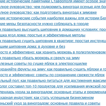
кие исторические памятники Ставрополя имеют особое зна
лное руководство: чем подкормить виноград осенью для бо
лное руководство: как подготовить виноград к зимовке
кие исторические события наиболее важны для истории Бе
кие меры безопасности нужно соблюдать в городе
к правильно высушить шиповник в домашних условиях: про
шка ягод дома: простые и эффективные методы
к правильно сушить шиповник в квартире: простая инструк
шим шиповник дома: в духовке и без
осто и эффективно: как хранить морковь в полиэтиленовом
к правильно убрать морковь и свеклу на зиму
лезные советы по сушке яблок в электросушилке
храняйте фрукты на зиму: как правильно сушить яблоки и 
осто и эффективно: советы по сохранению свежести яблок
льный пол: как правильно питаться для достижения макси
олог составил топ-10 продуктов для усиливания мужской п
лендарь ухода за виноградом: основные этапы и рекоменд
харная индустрия: как стать успешным бизнесменом
ньский уход за виноградом: основные правила и советы