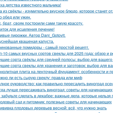
ха детства известного мальчика!
а из свёклы - изумительно вкусное блюдо, которое станет
то обед или ужин.
, брат, свояк построили сами такую красоту.
иток для исцеления печение!
ивые пирожки. Автор Dani_Gotovit.
уснейшая квашеная капуста.
инованные помидоры - самый простой рецепт.
п-10 самых вкусных сортов свеклы для 2025 года: обзор и 
чшие сорта свёклы для средней полосы: выбор для вашего
чшие сорта свеклы для хранения и заготовок: выбор для в
нолитная плита на ленточный фундамент: особенности и 
жно ли есть сырую свеклу: правда или миф
лное руководство: как правильно пересадить виноград осе
гда лучше пересаживать виноград: советы для начинающих
 забудьте сделать в декабре: важные дела, которые нельзя 
одовый сад и питомник: полезные советы для начинающих
ививка плодовых деревьев весной: всё, что нужно знать