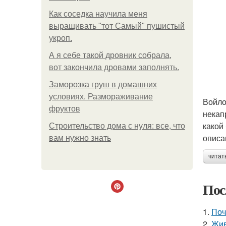
Как соседка научила меня
выращивать "тот Самый" пушистый
укроп.
А я себе такой дровник собрала,
вот закончила дровами заполнять.
Заморозка груш в домашних
условиях. Размораживание
Войло
фруктов
некап
какой
Строительство дома с нуля: все, что
описа
вам нужно знать
читат
Пос
1.
Поч
2.
Жив