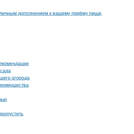
 отличным дополнением к вашему приёму пищи,
рекомендации
 сада
ашего огорода
преимущества
нью
пропустить