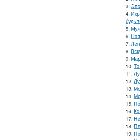
3.
Эпо
4.
Икр
будь 
5.
Муж
6.
Нап
7.
Лен
8.
Вск
9.
Мар
10.
То
11.
Лу
12.
Лу
13.
Мо
14.
Мо
15.
По
16.
Ко
17.
Не
18.
Пл
19.
Пр