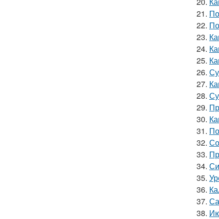
20.
Ка
21.
По
22.
По
23.
Ка
24.
Ка
25.
Ка
26.
Су
27.
Ка
28.
Су
29.
Пр
30.
Ка
31.
По
32.
Со
33.
Пр
34.
Си
35.
Ур
36.
Ка
37.
Са
38.
Ию