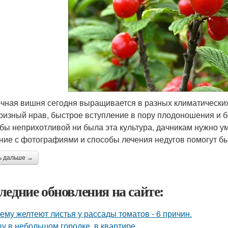
чная вишня сегодня выращивается в разных климатических
ризный нрав, быстрое вступление в пору плодоношения и 
 бы неприхотливой ни была эта культура, дачникам нужно у
ние с фотографиями и способы лечения недугов помогут бы
ь дальше →
ледние обновления на сайте:
ему желтеют листья у рассады томатов - 6 причин.
у в небольшом городке, в квартире.