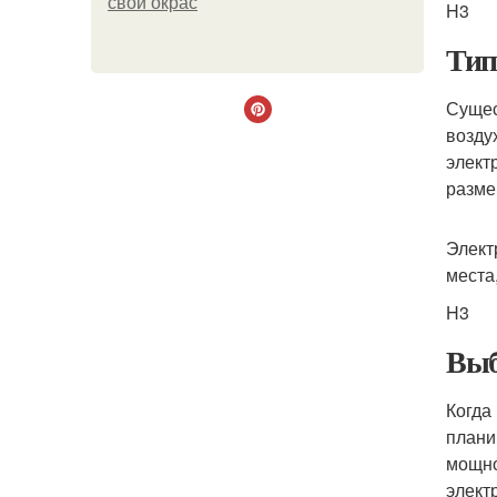
свой окрас
H3
Тип
Сущес
возду
элект
разме
Элект
места
H3
Выб
Когда
плани
мощно
элект