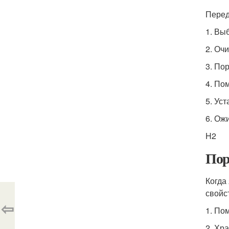
Перед
1. Вы
2. Оч
3. По
4. По
5. Ус
6. Ож
H2
Пор
Когда
свойс
⇦
1. По
2. Хр