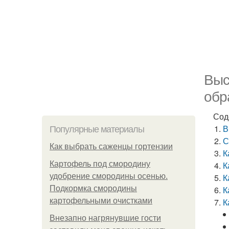
Выс
обр
Сод
В
Популярные материалы
С
Как выбрать саженцы гортензии
К
Картофель под смородину
К
удобрение смородины осенью.
К
Подкормка смородины
К
картофельными очистками
К
Внезапно нагрянувшие гости