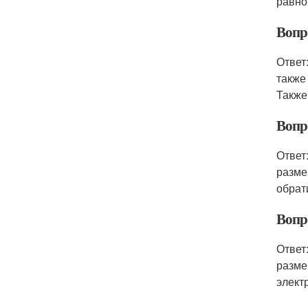
равно
Вопр
Ответ
также
Также
Вопр
Ответ
разме
обрат
Вопр
Ответ
разме
элект