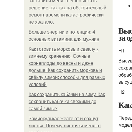
заставили меня спешно искать
решение, так как на обстоятельный
ремонт времени катастрофически
не хватало.
Выс
Больше энергии и потенции: 4
за о
основных витамина для мужчин
Как готовить морковь и свеклу к
H1
зимнему хранению. Сочные
Высуш
корнеплоды до весны и даже
сохра
дольше! Как сохранить морковь и
обраб
свёклу зимой: способы для разных
высуш
условий
H2
Как сохранить кабачки на зиму. Как
Как
сохранить кабачки свежими до
самой зимы?
Перед
Замиокулькас желтеют и сохнут
модел
листья. Почему листочки меняют