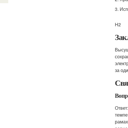
3. Ис
H2
Зак
Высуш
сохра
элект
за од
Свя
Вопр
Ответ
темпе
рамах