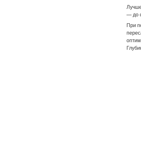
Лучше
— до 
При п
перес
оптим
Глуби