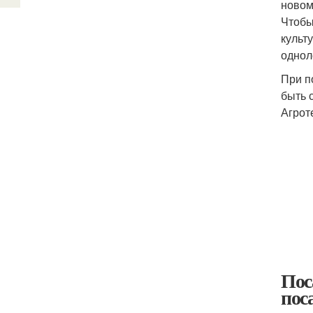
новом
Чтобы
культ
однол
При п
быть 
Агрот
Пос
пос