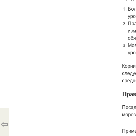
Бол
уро
Пра
изм
обя
Мол
уро
Корни
следу
средн
Прав
Посад
мороз
⇦
Приме