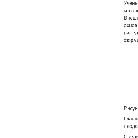
Учены
колон
Внешн
основ
расту
форми
Рисун
Главн
плодо
Среди