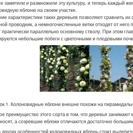
е заметили и размножили эту культуру, и теперь каждый 
овидную яблоню на своем участке.
ие характеристики таких деревьев позволяют сравнить их 
ной проводник, а немногочисленные ветки отходят от него 
т практически параллельно основному стволу. При этом гла
руются небольшие побеги с цветочными и плодовыми почк
ок 1. Колоновидные яблони внешне похожи на пирамидаль
ое преимущество этого сорта в том, что деревья занимают 
носят, а созревшие яблоки отличаются достаточно большим
 других особенностей колоновидных яблонь стоит выделить