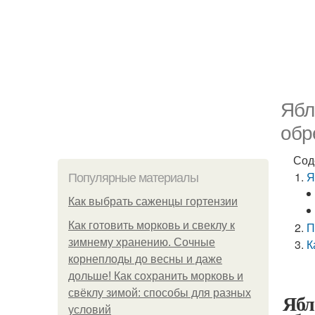
Ябл
обр
Сод
Я
Популярные материалы
Как выбрать саженцы гортензии
Как готовить морковь и свеклу к
П
зимнему хранению. Сочные
К
корнеплоды до весны и даже
дольше! Как сохранить морковь и
свёклу зимой: способы для разных
Ябл
условий