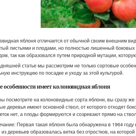
овидная яблоня отличается от обычной своим внешним видо
тый листьями и плодами, но полностью лишенный боковых ве
дом, так как образовался путем природной мутации, котор
одняшней статье мы рассмотрим не только сортовые особен
ьную инструкцию по посадке и уходу за этой культурой.
е особенности имеет колоновидная яблоня
вы посмотрите на колоновидные сорта яблони, вы сразу же
ые деревья имеют основной ствол, от которого отходят бок
веток нет, а плоды формируются и созревают прямо на стволе
чание: Первая такая яблоня была обнаружена в 1964 году 
 из деревьев образовалась ветка без отростков, на котор