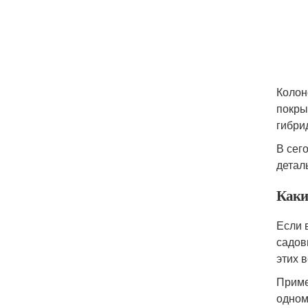
Колон
покры
гибри
В сег
детал
Каки
Если 
садов
этих 
Приме
одном