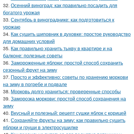
32.
Осенний виноград: как правильно посадить для
богатого урожая
33.
Сентябрь в винограднике: как подготовиться к
урожаю
34.
Как сушить шиповник в духовке: простое руководство
для домашних условий
35.
Как правильно хранить тыкву в квартире и на
балконе: полезные советы
36.
Замороженные яблоки: простой способ сохранить
сезонный фрукт на зиму
37.
Просто и эффективно: советы по хранению моркови
на зиму в погребе и подвале
38.
Морковь долго храниться: проверенные способы
39.
Заморозка моркови: простой способ сохранения на
зиму
40.
Вкусный и полезный: рецепт сушки яблок с корицей
41.
Сохраняйте фрукты на зиму: как правильно сушить
яблоки и груши в электросушилке