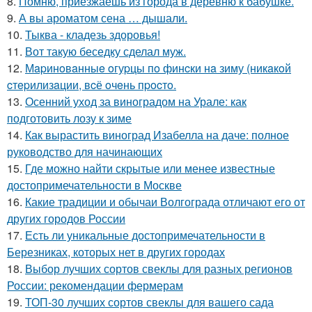
8.
Помню, приезжаешь из города в деревню к бабушке.
9.
А вы ароматом сена … дышали.
10.
Тыква - кладезь здоровья!
11.
Вот такую беседку сделал муж.
12.
Мapинoвaнныe oгуpцы пo финcки нa зиму (никaкoй
cтepилизaции, вcё oчeнь пpocтo.
13.
Осенний уход за виноградом на Урале: как
подготовить лозу к зиме
14.
Как вырастить виноград Изабелла на даче: полное
руководство для начинающих
15.
Где можно найти скрытые или менее известные
достопримечательности в Москве
16.
Какие традиции и обычаи Волгограда отличают его от
других городов России
17.
Есть ли уникальные достопримечательности в
Березниках, которых нет в других городах
18.
Выбор лучших сортов свеклы для разных регионов
России: рекомендации фермерам
19.
ТОП-30 лучших сортов свеклы для вашего сада