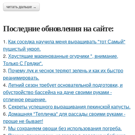
читать дальше →
Последние обновления на сайте:
1.
Как соседка научила меня выращивать "тот Самый"
пушистый укроп.
2.
Хрустящие маринованные огурчики ", внимание,
Только С Грядки".
3.
Почему лук и чеснок теряют зелень и как их быстро
реанимировать.
4.
Летний сезон требует основательной подготовки, и
обустройство бассейна на даче своими руками -
отличное решение.
5.
Секреты успешного выращивания пекинской капусты.
6.
Домашняя "Тепличка" для рассады своими руками -
проще не бывает!
7.
Мы сохраняем овощи без использования погреба.