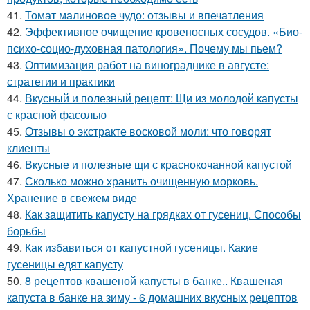
41.
Томат малиновое чудо: отзывы и впечатления
42.
Эффективное очищение кровеносных сосудов. «Био-
психо-социо-духовная патология». Почему мы пьем?
43.
Оптимизация работ на винограднике в августе:
стратегии и практики
44.
Вкусный и полезный рецепт: Щи из молодой капусты
с красной фасолью
45.
Отзывы о экстракте восковой моли: что говорят
клиенты
46.
Вкусные и полезные щи с краснокочанной капустой
47.
Сколько можно хранить очищенную морковь.
Хранение в свежем виде
48.
Как защитить капусту на грядках от гусениц. Способы
борьбы
49.
Как избавиться от капустной гусеницы. Какие
гусеницы едят капусту
50.
8 рецептов квашеной капусты в банке.. Квашеная
капуста в банке на зиму - 6 домашних вкусных рецептов