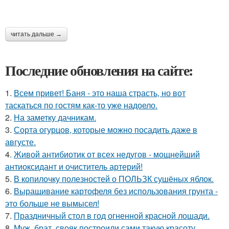
читать дальше →
Последние обновления на сайте:
1.
Всем привет! Баня - это наша страсть, но вот
таскаться по гостям как-то уже надоело.
2.
На заметку дачникам.
3.
Сорта огурцов, которые можно посадить даже в
августе.
4.
Живой антибиотик от всех недугов - мощнейший
антиоксидант и очиститель артерий!
5.
В копилочку полезностей о ПОЛЬЗК сушёных яблок.
6.
Выращивание картофеля без использования грунта -
это больше не вымысел!
7.
Праздничный стол в год огненной красной лошади.
8.
Муж, брат, свояк построили сами такую красоту.