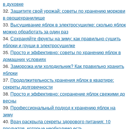
в духовке
32.
Защитите свой урожай: советы по хранению моркови
в овощехранилище
33.
Высушивание яблок в электросушилке: сколько яблок
можно обработать за один раз
34.
Сохраняйте фрукты на зиму: как правильно сушить
яблоки и груши в электросушилке
35.
Просто и эффективно: советы по хранению яблок в
домашних условиях
36.
Заморозка или холодильник? Как правильно хранить
яблоки
37.
Продолжительность хранения яблок в квартире:
секреты долговечности
38.
Просто и эффективно: сохранение яблок свежими до
весны
39.
Профессиональный подход к хранению яблок на
зиму
40.
Врач раскрыла секреты здорового питания: 10
продуктов, которые необходимо есть