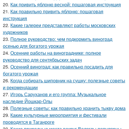
20.
Как привить яблоню весной: пошаговая инструкция
21.
Как правильно привить яблоню: пошаговая
инструкция
22.
Какие галереи представляют работы московских
художников
23.
Полное руководство: чем подкормить виноград
осенью для богатого урожая
24.
Осенние работы на винограднике: полное
руководство для сентябрьских задач
25.
Осенний виноград: как правильно посадить для
богатого урожая
26.
Когда собирать шиповник на сушку: полезные советы
и рекомендации
27.
Игорь Саруханов и его группа: Музыкальное
наследие Йошкар-Олы
28.
Полезные советы: как правильно хранить тыкву дома
29.
Какие культурные мероприятия и фестивали
проводятся в Таганроге
30.
Какие природные места вокруг Вологды популярны