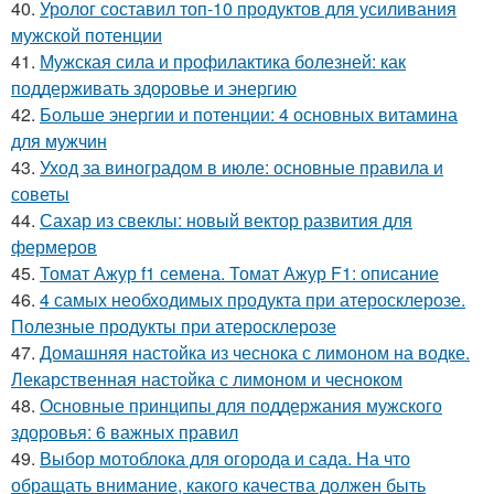
40.
Уролог составил топ-10 продуктов для усиливания
мужской потенции
41.
Мужская сила и профилактика болезней: как
поддерживать здоровье и энергию
42.
Больше энергии и потенции: 4 основных витамина
для мужчин
43.
Уход за виноградом в июле: основные правила и
советы
44.
Сахар из свеклы: новый вектор развития для
фермеров
45.
Томат Ажур f1 семена. Томат Ажур F1: описание
46.
4 самых необходимых продукта при атеросклерозе.
Полезные продукты при атеросклерозе
47.
Домашняя настойка из чеснока с лимоном на водке.
Лекарственная настойка с лимоном и чесноком
48.
Основные принципы для поддержания мужского
здоровья: 6 важных правил
49.
Выбор мотоблока для огорода и сада. На что
обращать внимание, какого качества должен быть