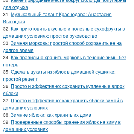
для отдыха
31.
Музыкальный талант Краснодара: Анастасия
Высоцкая
32.
Как приготовить вкусные и полезные сухофрукты в
домашних условиях: простое руководство
33.
Зимняя морковь: простой способ сохранить ее на
долгое время
34.
Как правильно хранить морковь в течение зимы без
потерь
35.
Сделать цукаты из яблок в домашней сушилке:
простой рецепт
36.
Просто и эффективно: сохранить купленные впрок
яблоки
37.
Просто и эффективно: как хранить яблоки зимой в
домашних условиях
38.
Зимние яблоки: как хранить их дома
39.
Проверенные способы хранения яблок на зиму в
домашних условиях