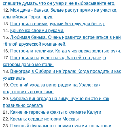
спешите думать, что он умер и не выбрасывайте его.
12.
Моя дача - банька, белые растут прямо на участке,
альпийская Горка, пруд.
13.
Построил своими руками беседку для бесед.
14.
Крылечко своими руками.
15.
Любимая банька. Очень нравится встречаться в ней
тёплой дружеской компанией.
16.
Построили тепличку. Когда у человека золотые руки.
17.
Построили пару лет назад бассейн на даче, о
котором давно мечтали.
18.
Виноград в Сибири и на Урале: Когда посадить и как
ухаживать
19.
Осенний уход за виноградом на Урале: как
подготовить лозу к зиме
20.
Обрезка винограда на зиму: нужно ли это и как
правильно сделать
21.
Какие интересные факты о климате Калуги
22.
Кремль: сердце истории Москвы
23.
Плитный фундамент своими руками: пошаговая