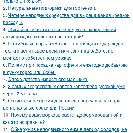
Только С Грядки".
2.
Натуральные подкормки для гортензии.
3.
Четыре народных средства для выращивания крепкой
рассады.
4.
Живой антибиотик от всех недугов - мощнейший
антиоксидант и очиститель артерий!
5.
Штамбовые сорта томатов - настоящий подарок для
тех, кто ценит свое время или занят на работе, но
мечтает о собственном урожае.
6.
Почему при посадке картофеля я ежегодно добавляю
в лунку горох или бобы.
7.
Эпоха детства известного мальчика!
8.
8 самых скороспелых сортов картофеля, урожай уже
через 2 месяца.
9.
Оптимальное время для посева перечной рассады:
региональные сроки для России.
10.
Почему ваша морковь растет деформированной и
как это исправить?
11.
Обнаружив неподвижного ежа в период холодов, не