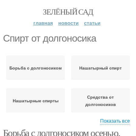
ЗЕЛЁНЫЙ САД
главная
новости
статьи
Спирт от долгоносика
Борьба с долгоносиком
Нашатырный спирт
Средства от
Нашатырные спирты
долгоносиков
Показать все
Борьба с долгоносиком осенью.
Долгоносики на
Уксус от долгоносика