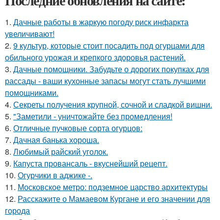
Последние обновления на сайте:
1.
Дачные работы в жаркую погоду риск инфаркта
увеличивают!
2.
9 культур, которые стоит посадить под огурцами для
обильного урожая и крепкого здоровья растений.
3.
Дачные помощники. Забудьте о дорогих покупках для
рассады - ваши кухонные запасы могут стать лучшими
помощниками.
4.
Секреты получения крупной, сочной и сладкой вишни.
5.
"Заметили - уничтожайте без промедления!
6.
Отличные пучковые сорта огурцов:
7.
Дачная банька хороша.
8.
Любимый райский уголок.
9.
Капуста провансаль - вкуснейший рецепт.
10.
Огурчики в аджике -.
11.
Московское метро: подземное царство архитектуры
12.
Расскажите о Мамаевом Кургане и его значении для
города