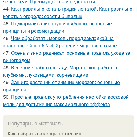
черенками. Преимущества и недостатки
44.
Как правильно копать грядки лопатой. Как правильно
копать в огороде: советы бывалых
45.
Подкармливание груши и яблони: основные
принципы и рекомендации
46.
Чем обработать морковь перед закладкой на
хранение. Способ №4. Хранение моркови в глине
47.
Осень в виноградниках: основные правила ухода за
виноградом
48.
Весенние работы в саду. Мартовские работы с
клубнями, луковицами, корневищами
49.
Защита растений от зимних морозов: основные
принципы
50.
Простые правила употребления настойки восковой
моли для достижения максимального эффекта
Популярные материалы
Как выбрать саженцы гортензии