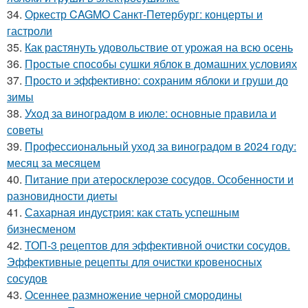
34.
Оркестр CAGMO Санкт-Петербург: концерты и
гастроли
35.
Как растянуть удовольствие от урожая на всю осень
36.
Простые способы сушки яблок в домашних условиях
37.
Просто и эффективно: сохраним яблоки и груши до
зимы
38.
Уход за виноградом в июле: основные правила и
советы
39.
Профессиональный уход за виноградом в 2024 году:
месяц за месяцем
40.
Питание при атеросклерозе сосудов. Особенности и
разновидности диеты
41.
Сахарная индустрия: как стать успешным
бизнесменом
42.
ТОП-3 рецептов для эффективной очистки сосудов.
Эффективные рецепты для очистки кровеносных
сосудов
43.
Осеннее размножение черной смородины