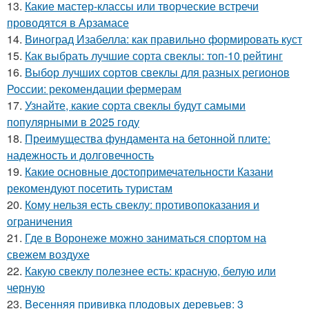
13.
Какие мастер-классы или творческие встречи
проводятся в Арзамасе
14.
Виноград Изабелла: как правильно формировать куст
15.
Как выбрать лучшие сорта свеклы: топ-10 рейтинг
16.
Выбор лучших сортов свеклы для разных регионов
России: рекомендации фермерам
17.
Узнайте, какие сорта свеклы будут самыми
популярными в 2025 году
18.
Преимущества фундамента на бетонной плите:
надежность и долговечность
19.
Какие основные достопримечательности Казани
рекомендуют посетить туристам
20.
Кому нельзя есть свеклу: противопоказания и
ограничения
21.
Где в Воронеже можно заниматься спортом на
свежем воздухе
22.
Какую свеклу полезнее есть: красную, белую или
черную
23.
Весенняя прививка плодовых деревьев: 3