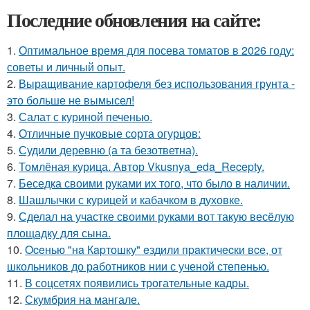
Последние обновления на сайте:
1.
Оптимальное время для посева томатов в 2026 году:
советы и личный опыт.
2.
Выращивание картофеля без использования грунта -
это больше не вымысел!
3.
Салат с куриной печенью.
4.
Отличные пучковые сорта огурцов:
5.
Судили деревню (а та безответна).
6.
Томлёная курица. Автор Vkusnya_eda_Recepty.
7.
Беседка своими руками их того, что было в наличии.
8.
Шашлычки с курицей и кабачком в духовке.
9.
Сделал на участке своими руками вот такую весёлую
площадку для сына.
10.
Oceнью "нa Кapтошку" eздили пpaктичecки вce, от
школьников до работников нии с ученой степенью.
11.
В соцсетях появились трогательные кадры.
12.
Скумбрия на мангале.