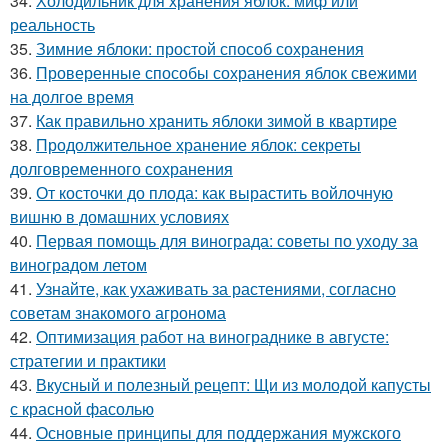
34.
Холодильник для хранения яблок: миф или
реальность
35.
Зимние яблоки: простой способ сохранения
36.
Проверенные способы сохранения яблок свежими
на долгое время
37.
Как правильно хранить яблоки зимой в квартире
38.
Продолжительное хранение яблок: секреты
долговременного сохранения
39.
От косточки до плода: как вырастить войлочную
вишню в домашних условиях
40.
Первая помощь для винограда: советы по уходу за
виноградом летом
41.
Узнайте, как ухаживать за растениями, согласно
советам знакомого агронома
42.
Оптимизация работ на винограднике в августе:
стратегии и практики
43.
Вкусный и полезный рецепт: Щи из молодой капусты
с красной фасолью
44.
Основные принципы для поддержания мужского