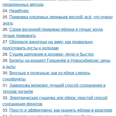
проверенных метода
24.
Headlines:
25.
Прививка плодовых деревьев весной: всё, что нужно
знать
26.
Сроки весенней прививки яблони и груши: когда
лучше прививать
27.
Обрежьте виноград на зиму: как правильно
подготовить кусты к холодам
28.
Сушим шиповник в духовке: легко и быстро
29.
Билеты на концерт Горшенёв в Новосибирске: цены
и даты
30.
Вкусные и полезные: как из яблок сделать
сухофрукты
31.
Заморозка моркови: лучший способ сохранения в
теплом погребе
32.
Электрическая сушилка для яблок: простой способ
сохранения фруктов
33.
Просто и эффективно: как хранить яблоки в квартире