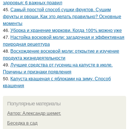
здоровья: 6 важных правил
45.
Самый простой способ сушки фруктов. Сушим
фрукты и овощи. Как это делать правильно? Основные
моменты
46.
Уборка и хранение моркови. Когда 100% можно уже
47.
Настойка восковой моли: загадочная и эффективная
природная рецептура
48.
Восхождение восковой моли: открытие и изучение
продукта жизнедеятельности
49.
Лучшие средства от гусениц на капусте в июле.
Причины и признаки появления
50.
Капуста квашеная с яблоками на зиму. Способ
квашения
Популярные материалы
Автор: Александр шемет.
Беседка в сад