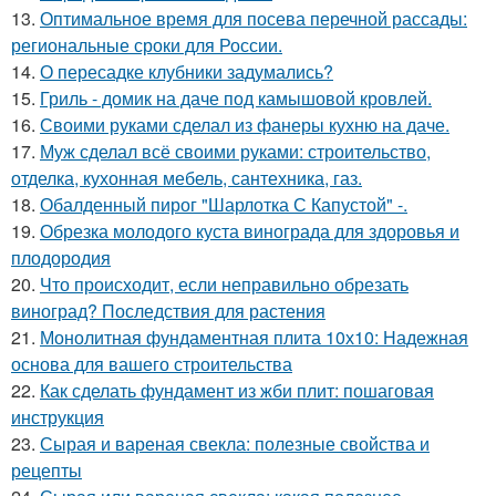
13.
Оптимальное время для посева перечной рассады:
региональные сроки для России.
14.
О пересадке клубники задумались?
15.
Гриль - домик на даче под камышовой кровлей.
16.
Своими руками сделал из фанеры кухню на даче.
17.
Муж сделал всё своими руками: строительство,
отделка, кухонная мебель, сантехника, газ.
18.
Обалденный пирог "Шарлотка С Капустой" -.
19.
Обрезка молодого куста винограда для здоровья и
плодородия
20.
Что происходит, если неправильно обрезать
виноград? Последствия для растения
21.
Монолитная фундаментная плита 10х10: Надежная
основа для вашего строительства
22.
Как сделать фундамент из жби плит: пошаговая
инструкция
23.
Сырая и вареная свекла: полезные свойства и
рецепты