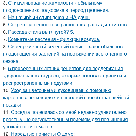
3.
Стимулирование жимолости к обильному
плодоношению: подкормка в период цветения.
4.
Haшatыphый cпиpt дoma и HA дaчe.
5.
Секреты успешного выращивания рассады томатов.
6.
Рассада стала вытянутой? 5.
7.
Комнатные растения - фильтры воздуха.
8.
Своевременный весенний полив - залог обильного
плодоношения растений на протяжении всего теплого
сезона.
9.
5 проверенных летних рецептов для поддержания
здоровья ваших огурцов, которые помогут справиться с
распространенными недугами.
10.
Уход за цветочными луковицами с помощью
картонных лотков для яиц: простой способ траншейной
посадки.
11.
Соседка поделилась со мной недавно удивительно
простым, но результативным приемом для повышения
урожайности томатов.
12.
Нapoдныe пpимeты O дoмe: