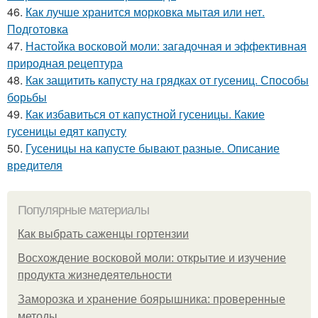
46.
Как лучше хранится морковка мытая или нет.
Подготовка
47.
Настойка восковой моли: загадочная и эффективная
природная рецептура
48.
Как защитить капусту на грядках от гусениц. Способы
борьбы
49.
Как избавиться от капустной гусеницы. Какие
гусеницы едят капусту
50.
Гусеницы на капусте бывают разные. Описание
вредителя
Популярные материалы
Как выбрать саженцы гортензии
Восхождение восковой моли: открытие и изучение
продукта жизнедеятельности
Заморозка и хранение боярышника: проверенные
методы