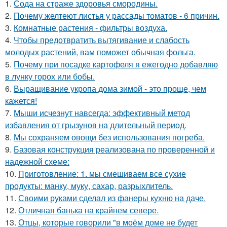
1.
Сода на страже здоровья смородины.
2.
Почему желтеют листья у рассады томатов - 6 причин.
3.
Комнатные растения - фильтры воздуха.
4.
Чтобы предотвратить вытягивание и слабость
молодых растений, вам поможет обычная фольга.
5.
Почему при посадке картофеля я ежегодно добавляю
в лунку горох или бобы.
6.
Выращивание укропа дома зимой - это проще, чем
кажется!
7.
Мыши исчезнут навсегда: эффективный метод
избавления от грызунов на длительный период.
8.
Мы сохраняем овощи без использования погреба.
9.
Базовая конструкция реализована по проверенной и
надежной схеме:
10.
Приготовление: 1. мы смешиваем все сухие
продукты: манку, муку, сахар, разрыхлитель.
11.
Своими руками сделал из фанеры кухню на даче.
12.
Отличная банька на крайнем севере.
13.
Отцы, которые говорили "в моём доме не будет