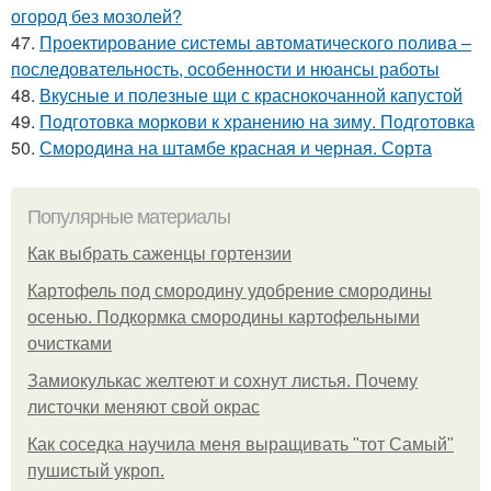
огород без мозолей?
47.
Проектирование системы автоматического полива –
последовательность, особенности и нюансы работы
48.
Вкусные и полезные щи с краснокочанной капустой
49.
Подготовка моркови к хранению на зиму. Подготовка
50.
Смородина на штамбе красная и черная. Сорта
Популярные материалы
Как выбрать саженцы гортензии
Картофель под смородину удобрение смородины
осенью. Подкормка смородины картофельными
очистками
Замиокулькас желтеют и сохнут листья. Почему
листочки меняют свой окрас
Как соседка научила меня выращивать "тот Самый"
пушистый укроп.