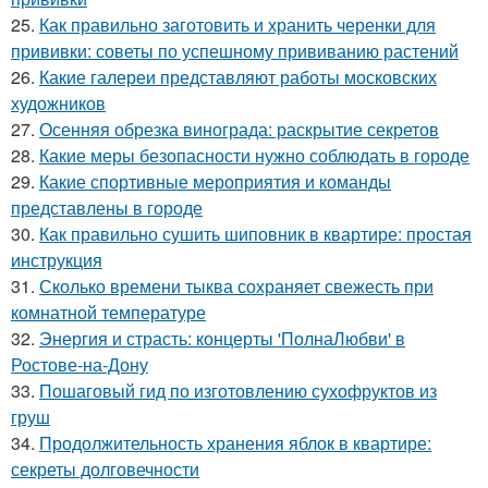
25.
Как правильно заготовить и хранить черенки для
прививки: советы по успешному прививанию растений
26.
Какие галереи представляют работы московских
художников
27.
Осенняя обрезка винограда: раскрытие секретов
28.
Какие меры безопасности нужно соблюдать в городе
29.
Какие спортивные мероприятия и команды
представлены в городе
30.
Как правильно сушить шиповник в квартире: простая
инструкция
31.
Сколько времени тыква сохраняет свежесть при
комнатной температуре
32.
Энергия и страсть: концерты 'ПолнаЛюбви' в
Ростове-на-Дону
33.
Пошаговый гид по изготовлению сухофруктов из
груш
34.
Продолжительность хранения яблок в квартире:
секреты долговечности