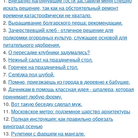
1.
Внезапно нагрянувшие гости заставили меня спешно
искать решение, так как на обстоятельный ремонт
времени катастрофически не хватало.
2.
Выращивание болгарского перца: рекомендации.
3.
Зачерствевший хлеб - отличное решение для
подкормки огородных культур, служащее основой для
питательного удобрения.
4.
О пересадке клубники задумались?
5.
Нежный салат на праздничный стол.
6.
Горячее на праздничный стол.
7.
Селёдка под шубой.
8.
Помню, приезжаешь из города в деревню к бабушке.
9.
Дачникам в помощь классная идея - шпалера, которая
принимает любую форму.
10.
Вот такую беседку сделал муж.
11.
Московское метро: подземное царство архитектуры
12.
Полная инструкция: как правильно обрезать
виноград осенью
13.
Рулетики с фаршем на мангале.