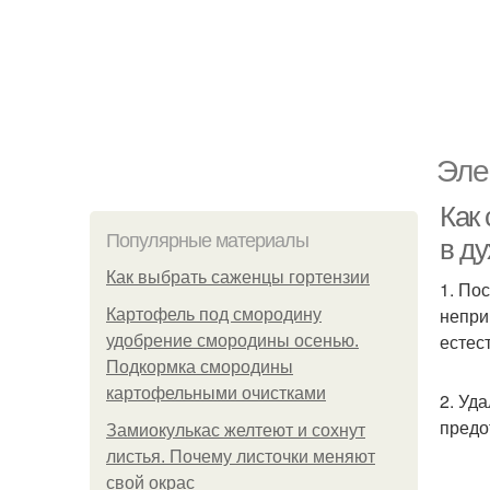
Эле
Как 
Популярные материалы
в ду
Как выбрать саженцы гортензии
1. По
непри
Картофель под смородину
естес
удобрение смородины осенью.
Подкормка смородины
картофельными очистками
2. Уд
предо
Замиокулькас желтеют и сохнут
листья. Почему листочки меняют
свой окрас