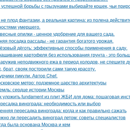
 успешной борьбы с грызунами выбирайте кошек, чьи прир
 не плод фантазии, а реальная картина: из полена действи
ностями умершего.
весные опилки - ценное удобрение для вашего сада.
няя посадка рассады - не гарантия богатого урожая.
ёзовый дёготь: эффективные способы применения в саду.
ащивание картофеля без использования грунта - это боль
аружив неподвижного ежа в период холодов, не спешите ду
, брат, свояк построили сами такую красоту.
урчики пикули. Автор Chef.
сковское метро: подземное царство архитектуры
емль: сердце истории Москвы
к уложить fundament из плит ЖБИ для дома: пошаговая инс
ресадка винограда: необходимость или выбор
енняя пересадка винограда: когда и как правильно сажать
жно ли пересадить виноград летом: советы специалистов
гда была основана Москва и кем