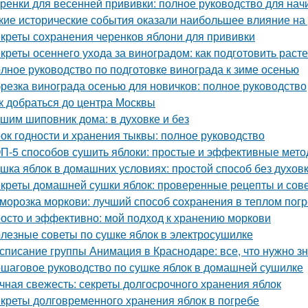
ренки для весенней прививки: полное руководство для на
кие исторические события оказали наибольшее влияние на
креты сохранения черенков яблони для прививки
креты осеннего ухода за виноградом: как подготовить расте
лное руководство по подготовке винограда к зиме осенью
резка винограда осенью для новичков: полное руководство
к добраться до центра Москвы
шим шиповник дома: в духовке и без
ок годности и хранения тыквы: полное руководство
П-5 способов сушить яблоки: простые и эффективные мет
шка яблок в домашних условиях: простой способ без духов
креты домашней сушки яблок: проверенные рецепты и сов
морозка моркови: лучший способ сохранения в теплом пог
осто и эффективно: мой подход к хранению моркови
лезные советы по сушке яблок в электросушилке
списание группы Анимация в Краснодаре: все, что нужно зн
шаговое руководство по сушке яблок в домашней сушилке
чная свежесть: секреты долгосрочного хранения яблок
креты долговременного хранения яблок в погребе