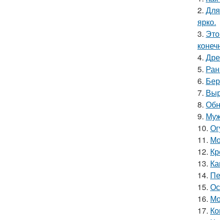
2.
Для
ярко.
3.
Это
конеч
4.
Дре
5.
Ран
6.
Бер
7.
Выр
8.
Обн
9.
Муж
10.
Ог
11.
Мо
12.
Кр
13.
Ка
14.
Пе
15.
Ос
16.
Мо
17.
Ко