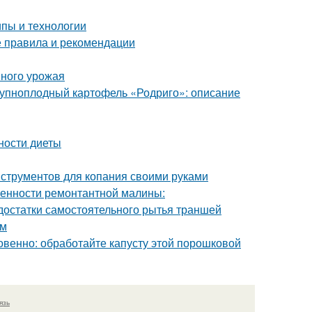
пы и технологии
е правила и рекомендации
шного урожая
Крупноплодный картофель «Родриго»: описание
ности диеты
нструментов для копания своими руками
енности ремонтантной малины:
достатки самостоятельного рытья траншей
ам
овенно: обработайте капусту этой порошковой
язь