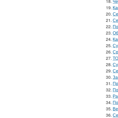
18.
Че
19.
Ка
20.
Се
21.
Се
22.
По
23.
Об
24.
Ка
25.
Су
26.
Ср
27.
ТО
28.
Су
29.
Се
30.
За
31.
Пр
32.
По
33.
Ра
34.
По
35.
Ве
36.
Се