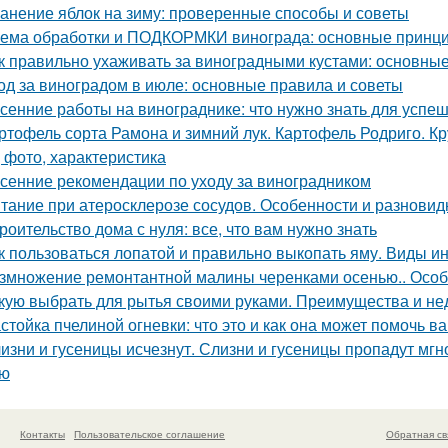
анение яблок на зиму: проверенные способы и советы
ема обработки и ПОДКОРМКИ винограда: основные принци
к правильно ухаживать за виноградными кустами: основны
од за виноградом в июле: основные правила и советы
сенние работы на винограднике: что нужно знать для успе
ртофель сорта Рамона и зимний лук. Картофель Родриго. 
, фото, характеристика
сенние рекомендации по уходу за виноградником
тание при атеросклерозе сосудов. Особенности и разновид
роительство дома с нуля: все, что вам нужно знать
к пользоваться лопатой и правильно выкопать яму. Виды и
змножение ремонтантной малины черенками осенью.. Особ
кую выбрать для рытья своими руками. Преимущества и не
стойка пчелиной огневки: что это и как она может помочь в
изни и гусеницы исчезнут. Слизни и гусеницы пропадут мгн
ью
Контакты
Пользовательское соглашение
Обратная св