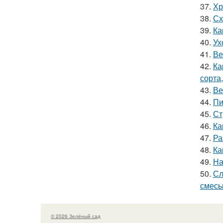
37.
Хр
38.
Сх
39.
Ка
40.
Ух
41.
Ве
42.
Ка
сорта
43.
Ве
44.
Пи
45.
Ст
46.
Ка
47.
Ра
48.
Ка
49.
На
50.
Сл
смес
© 2026 Зелёный сад