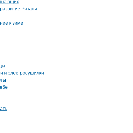
чинающих
 развитие Рязани
ние к зиме
оды
ки и электросушилки
еты
ребе
ать