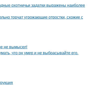
одные охотничьи задатки выражены наиболее
тельно торчат угрожающие отростки, схожие с
ше не вымысел!
мать, что он умер и не выбрасывайте его.
трукция