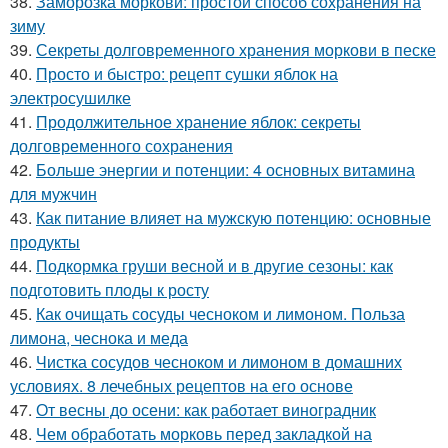
38.
Заморозка моркови: простой способ сохранения на
зиму
39.
Секреты долговременного хранения моркови в песке
40.
Просто и быстро: рецепт сушки яблок на
электросушилке
41.
Продолжительное хранение яблок: секреты
долговременного сохранения
42.
Больше энергии и потенции: 4 основных витамина
для мужчин
43.
Как питание влияет на мужскую потенцию: основные
продукты
44.
Подкормка груши весной и в другие сезоны: как
подготовить плоды к росту
45.
Как очищать сосуды чесноком и лимоном. Польза
лимона, чеснока и меда
46.
Чистка сосудов чесноком и лимоном в домашних
условиях. 8 лечебных рецептов на его основе
47.
От весны до осени: как работает виноградник
48.
Чем обработать морковь перед закладкой на