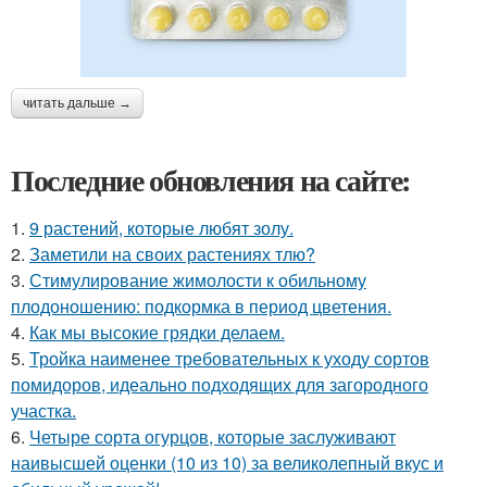
читать дальше →
Последние обновления на сайте:
1.
9 растений, которые любят золу.
2.
Заметили на своих растениях тлю?
3.
Стимулирование жимолости к обильному
плодоношению: подкормка в период цветения.
4.
Как мы высокие грядки делаем.
5.
Тройка наименее требовательных к уходу сортов
помидоров, идеально подходящих для загородного
участка.
6.
Четыре сорта огурцов, которые заслуживают
наивысшей оценки (10 из 10) за великолепный вкус и