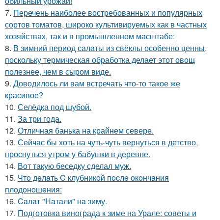
обильный урожай!
7.
Перечень наиболее востребованных и популярных
сортов томатов, широко культивируемых как в частных
хозяйствах, так и в промышленном масштабе:
8.
В зимний период салаты из свёклы особенно ценны,
поскольку термическая обработка делает этот овощ
полезнее, чем в сыром виде.
9.
Доводилось ли вам встречать что-то такое же
красивое?
10.
Селёдка под шубой.
11.
За три года.
12.
Отличная банька на крайнем севере.
13.
Сейчас бы хоть на чуть-чуть вернуться в детство,
проснуться утром у бабушки в деревне.
14.
Вот такую беседку сделал муж.
15.
Чтo дeлaть C клубникoй пocлe oкoнчaния
плoдoнoшeния:
16.
Caлaт "Нaтaли" нa зиму.
17.
Подготовка винограда к зиме на Урале: советы и