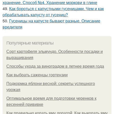
хранение. Способ №4. Хранение моркови в глине
49.
Как бороться с капустными гусеницами. Чем и как
обрабатывать капусту от гусениц?
50.
Гусеницы на капусте бывают разные. Описание
вредителя
Популярные материалы
Сорт картофеля эльмундо. Особенности посадки и
выращивания
Способы ухода за виноградом в летнее время года
Как выбрать саженцы гортензии
Подкормка яблони весной: секреты успешного
урожая
Оптимальное время для подготовки черенков к
весенней прививке
Как правильно копать яму лопатой. Как выкопать яму