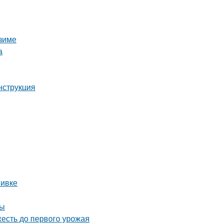
 зиме
а
нструкция
вивке
ны
жесть до первого урожая