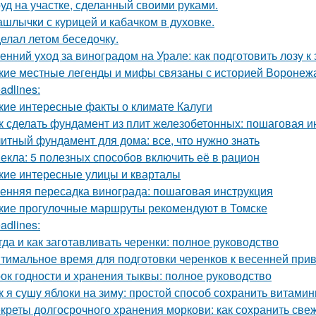
уд на участке, сделанный своими руками.
шлычки с курицей и кабачком в духовке.
елал летом беседочку.
енний уход за виноградом на Урале: как подготовить лозу к
кие местные легенды и мифы связаны с историей Воронеж
adlines:
кие интересные факты о климате Калуги
к сделать фундамент из плит железобетонных: пошаговая и
итный фундамент для дома: все, что нужно знать
екла: 5 полезных способов включить её в рацион
кие интересные улицы и кварталы
енняя пересадка винограда: пошаговая инструкция
кие прогулочные маршруты рекомендуют в Томске
adlines:
гда и как заготавливать черенки: полное руководство
тимальное время для подготовки черенков к весенней при
ок годности и хранения тыквы: полное руководство
к я сушу яблоки на зиму: простой способ сохранить витами
креты долгосрочного хранения моркови: как сохранить све