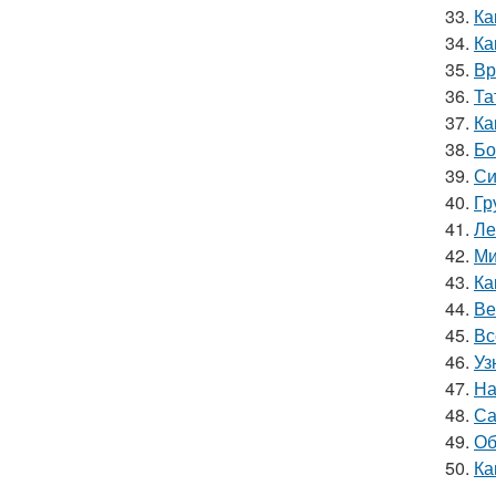
33.
Ка
34.
Ка
35.
Вр
36.
Та
37.
Ка
38.
Бо
39.
Си
40.
Гр
41.
Ле
42.
Ми
43.
Ка
44.
Ве
45.
Вс
46.
Уз
47.
На
48.
Са
49.
Об
50.
Ка