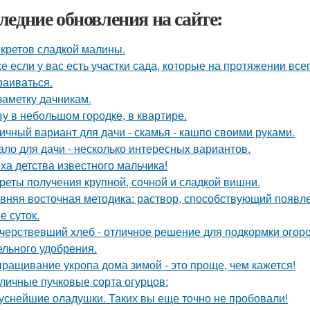
ледние обновления на сайте:
екретов сладкой малины.
е если у вас есть участки сада, которые на протяжении всег
раиваться.
заметку дачникам.
у в небольшом городке, в квартире.
ичный вариант для дачи - скамья - кашпо своими руками.
ало для дачи - несколько интересных вариантов.
ха детства известного мальчика!
реты получения крупной, сочной и сладкой вишни.
вняя восточная методика: раствор, способствующий появл
е суток.
черствевший хлеб - отличное решение для подкормки огор
ельного удобрения.
ращивание укропа дома зимой - это проще, чем кажется!
личные пучковые сорта огурцов:
уснейшие оладушки. Таких вы еще точно не пробовали!