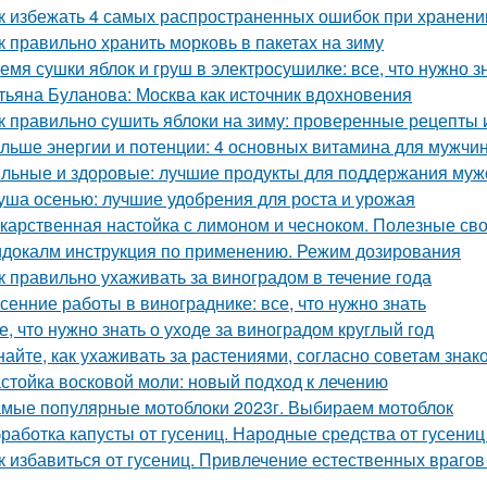
к избежать 4 самых распространенных ошибок при хранени
к правильно хранить морковь в пакетах на зиму
емя сушки яблок и груш в электросушилке: все, что нужно з
тьяна Буланова: Москва как источник вдохновения
к правильно сушить яблоки на зиму: проверенные рецепты 
льше энергии и потенции: 4 основных витамина для мужчи
льные и здоровые: лучшие продукты для поддержания муж
уша осенью: лучшие удобрения для роста и урожая
карственная настойка с лимоном и чесноком. Полезные св
докалм инструкция по применению. Режим дозирования
к правильно ухаживать за виноградом в течение года
сенние работы в винограднике: все, что нужно знать
е, что нужно знать о уходе за виноградом круглый год
найте, как ухаживать за растениями, согласно советам зна
стойка восковой моли: новый подход к лечению
мые популярные мотоблоки 2023г. Выбираем мотоблок
работка капусты от гусениц. Народные средства от гусениц
к избавиться от гусениц. Привлечение естественных врагов