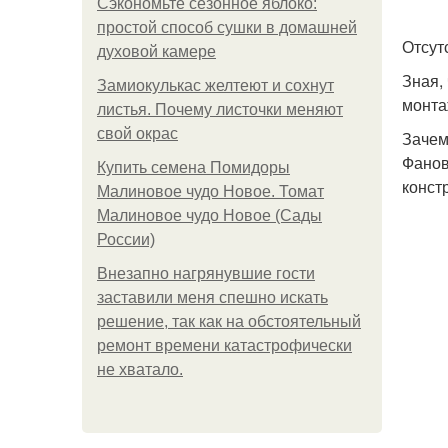
Сэкономьте сезонное яблоко:
простой способ сушки в домашней
Отсут
духовой камере
Зная,
Замиокулькас желтеют и сохнут
монта
листья. Почему листочки меняют
свой окрас
Зачем
Фанов
Купить семена Помидоры
конст
Малиновое чудо Новое. Томат
Малиновое чудо Новое (Сады
России)
Внезапно нагрянувшие гости
заставили меня спешно искать
решение, так как на обстоятельный
ремонт времени катастрофически
не хватало.