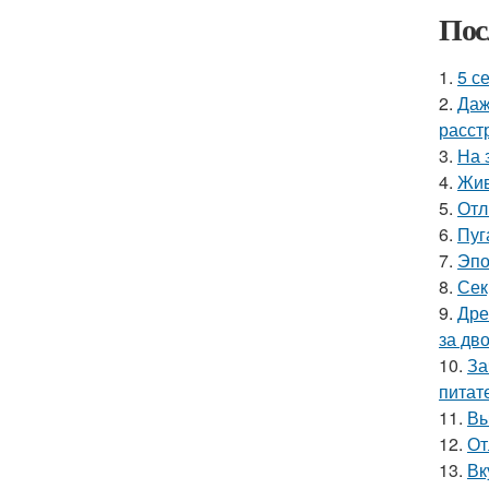
Пос
1.
5 с
2.
Даж
расст
3.
На 
4.
Жив
5.
Отл
6.
Пуг
7.
Эпо
8.
Сек
9.
Дре
за дво
10.
За
питат
11.
Вы
12.
От
13.
Вк