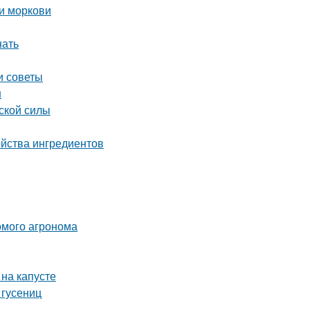
и моркови
нать
и советы
н
ской силы
ойства ингредиентов
комого агронома
 на капусте
 гусениц