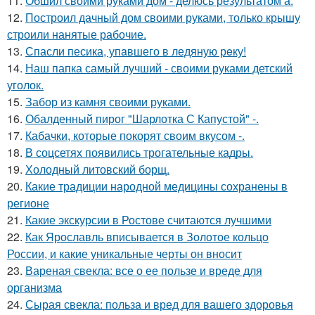
11.
Обшил своими руками дом - делюсь результатом а.
12.
Построил дачный дом своими руками, только крышу
строили нанятые рабочие.
13.
Спасли песика, упaвшего в ледяную рeку!
14.
Наш папка самый лучший - своими руками детский
уголок.
15.
Забор из камня своими руками.
16.
Обалденный пирог "Шарлотка С Капустой" -.
17.
Кабачки, которые покорят своим вкусом -.
18.
В соцсетях появились трогательные кадры.
19.
Холодный литовский борщ.
20.
Какие традиции народной медицины сохранены в
регионе
21.
Какие экскурсии в Ростове считаются лучшими
22.
Как Ярославль вписывается в Золотое кольцо
России, и какие уникальные черты он вносит
23.
Вареная свекла: все о ее пользе и вреде для
организма
24.
Сырая свекла: польза и вред для вашего здоровья