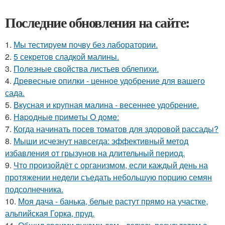
Последние обновления на сайте:
1.
Мы тестируем почву без лаборатории.
2.
5 секретов сладкой малины.
3.
Полезные свойства листьев облепихи.
4.
Древесные опилки - ценное удобрение для вашего
сада.
5.
Вкусная и крупная малина - весеннее удобрение.
6.
Нapoдныe пpимeты O дoмe:
7.
Когда начинать посев томатов для здоровой рассады?
8.
Мыши исчезнут навсегда: эффективный метод
избавления от грызунов на длительный период.
9.
Что произойдёт с организмом, если каждый день на
протяжении недели съедать небольшую порцию семян
подсолнечника.
10.
Моя дача - банька, белые растут прямо на участке,
альпийская Горка, пруд.