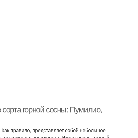
 сорта горной сосны: Пумилио,
 Как правило, представляет собой небольшое
ень высокие разновидности. Имеет очень темный