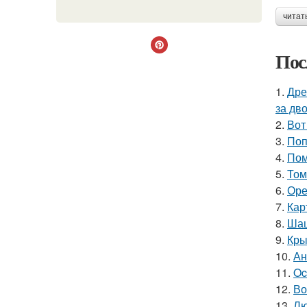
читат
Пос
1.
Дре
за дво
2.
Вот
3.
Поп
4.
Пом
5.
Том
6.
Оре
7.
Кар
8.
Шаш
9.
Кры
10.
Ан
11.
Oc
12.
Во
13.
Лю