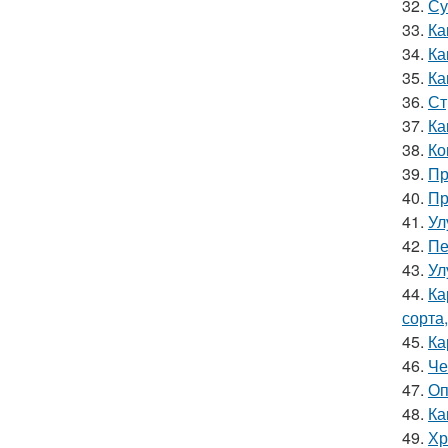
32.
Су
33.
Ка
34.
Ка
35.
Ка
36.
Ст
37.
Ка
38.
Ко
39.
Пр
40.
Пр
41.
Ул
42.
Пе
43.
Ул
44.
Ка
сорта
45.
Ка
46.
Че
47.
Оп
48.
Ка
49.
Хр