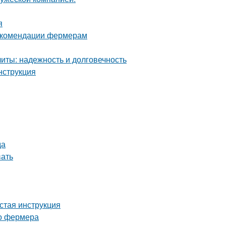
я
рекомендации фермерам
ты: надежность и долговечность
нструкция
да
вать
стая инструкция
го фермера