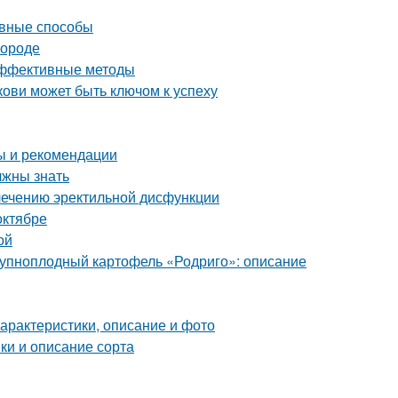
ивные способы
городе
 эффективные методы
ови может быть ключом к успеху
ты и рекомендации
лжны знать
лечению эректильной дисфункции
октябре
ой
Крупноплодный картофель «Родриго»: описание
характеристики, описание и фото
ки и описание сорта