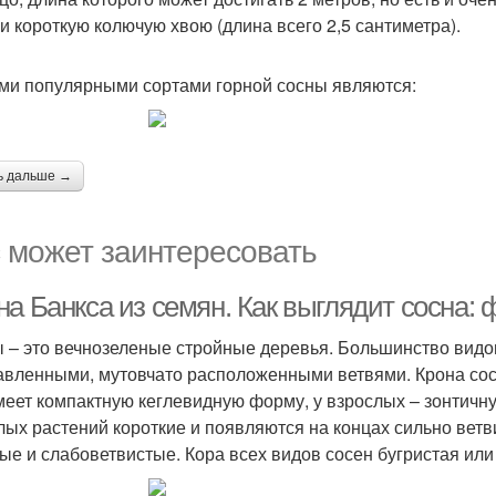
 и короткую колючую хвою (длина всего 2,5 сантиметра).
и популярными сортами горной сосны являются:
ь дальше →
 может заинтересовать
а Банкса из семян. Как выглядит сосна: 
 – это вечнозеленые стройные деревья. Большинство видов
авленными, мутовчато расположенными ветвями. Крона сос
меет компактную кеглевидную форму, у взрослых – зонтичну
лых растений короткие и появляются на концах сильно вет
ые и слабоветвистые. Кора всех видов сосен бугристая ил