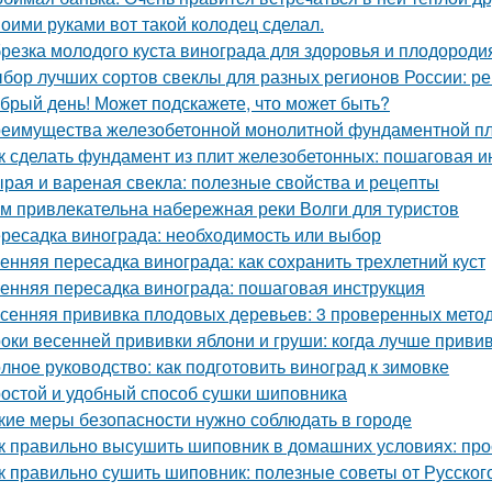
оими руками вот такой колодец сделал.
резка молодого куста винограда для здоровья и плодороди
бор лучших сортов свеклы для разных регионов России: 
брый день! Может подскажете, что может быть?
еимущества железобетонной монолитной фундаментной пли
к сделать фундамент из плит железобетонных: пошаговая и
рая и вареная свекла: полезные свойства и рецепты
м привлекательна набережная реки Волги для туристов
ресадка винограда: необходимость или выбор
енняя пересадка винограда: как сохранить трехлетний куст
енняя пересадка винограда: пошаговая инструкция
сенняя прививка плодовых деревьев: 3 проверенных мето
оки весенней прививки яблони и груши: когда лучше приви
лное руководство: как подготовить виноград к зимовке
остой и удобный способ сушки шиповника
кие меры безопасности нужно соблюдать в городе
к правильно высушить шиповник в домашних условиях: про
к правильно сушить шиповник: полезные советы от Русско