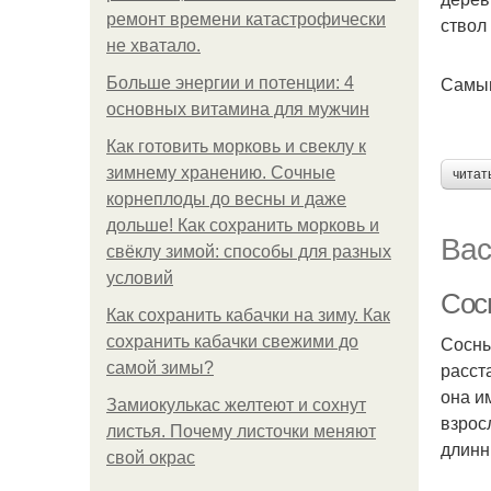
ремонт времени катастрофически
ствол
не хватало.
Самым
Больше энергии и потенции: 4
основных витамина для мужчин
Как готовить морковь и свеклу к
зимнему хранению. Сочные
читат
корнеплоды до весны и даже
дольше! Как сохранить морковь и
Вас
свёклу зимой: способы для разных
условий
Сосн
Как сохранить кабачки на зиму. Как
Сосны
сохранить кабачки свежими до
расст
самой зимы?
она и
Замиокулькас желтеют и сохнут
взрос
листья. Почему листочки меняют
длинн
свой окрас