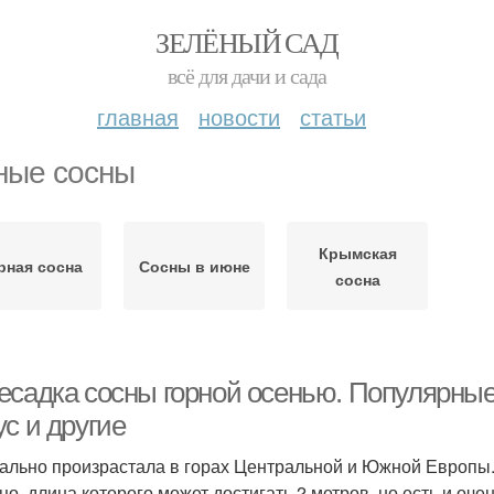
ЗЕЛЁНЫЙ САД
всё для дачи и сада
главная
новости
статьи
ные сосны
Крымская
рная сосна
Сосны в июне
сосна
есадка сосны горной осенью. Популярные
с и другие
ально произрастала в горах Центральной и Южной Европы.
цо, длина которого может достигать 2 метров, но есть и оч