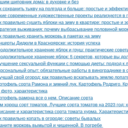
шим шиповник дома: в духовке и без
к сохранить тыкву на полгода и больше: простые и эффект
кие современные художественные проекты реализуются в 
к правильно сушить яблоки на зиму в квартире: простые и
ратегия выживания: почему выбрасывание половиной морк
к правильно хранить морковь в пакетах на зиму
нцерты Дидюли в Красноярске: история успеха
одолжительное хранение яблок и груш: практические сове
одолжительное хранение яблок: 5 секретов, которые вы до
учшение сексуальной функции с помощью диеты: подход к 
рсональный опыт: обязательные работы в винограднике в 
учшай свой огород: как правильно вскапывать землю лопат
ртофель сорта Рамона и зимний лук. Картофель Родриго. 
, фото, характеристика
ртофель рамона все о нем. Описание сорта
м хорош сорт томатов. Лучшие сорта томатов на 2023 год: 
исание и характеристика сорта томата хурма. Характеристи
к правильно копать в огороде: советы бывалых
аните морковь вымытой и чищенной. В погребе