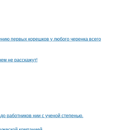
ению первых корешков у любого черенка всего
нем не расскажут!
 до работников нии с ученой степенью.
ружеской компанией.