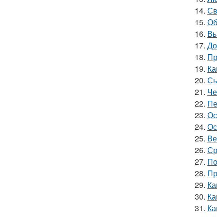
14.
Св
15.
Об
16.
Вы
17.
До
18.
Пр
19.
Ка
20.
Сы
21.
Че
22.
Пе
23.
Ос
24.
Ос
25.
Ве
26.
Ср
27.
По
28.
Пр
29.
Ка
30.
Ка
31.
Ка