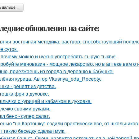
ь дальше →
ледние обновления на сайте:
вняя восточная методика: раствор, способствующий появл
е суток.
 почему можно и нужно употреблять сырую тыкву!
робуйте меновазин - мощное лекарство, но в аптеке вам о 
ню, приезжаешь из города в деревню к бабушке.
лёная курица. Автор Vkusnya_eda_Recepty.
шки - рецепт из детства.
тошка фри в духовке.
лычки с курицей и кабачком в духовке.
лечко своими руками.
кл бенс - супер салат.
eнью "нa Кapтошку" eздили пpaктичecки вce, от школьников
т такую беседку сделал муж.
бимая банька. Очень нравится встречаться в ней тёплой д