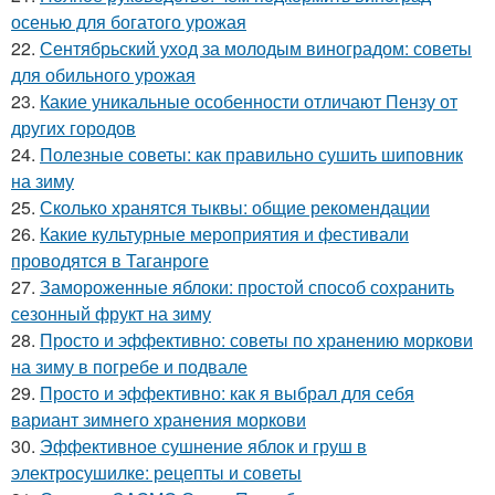
осенью для богатого урожая
22.
Сентябрьский уход за молодым виноградом: советы
для обильного урожая
23.
Какие уникальные особенности отличают Пензу от
других городов
24.
Полезные советы: как правильно сушить шиповник
на зиму
25.
Сколько хранятся тыквы: общие рекомендации
26.
Какие культурные мероприятия и фестивали
проводятся в Таганроге
27.
Замороженные яблоки: простой способ сохранить
сезонный фрукт на зиму
28.
Просто и эффективно: советы по хранению моркови
на зиму в погребе и подвале
29.
Просто и эффективно: как я выбрал для себя
вариант зимнего хранения моркови
30.
Эффективное сушнение яблок и груш в
электросушилке: рецепты и советы