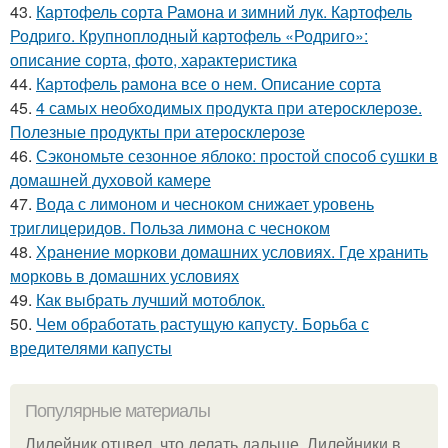
43.
Картофель сорта Рамона и зимний лук. Картофель
Родриго. Крупноплодный картофель «Родриго»:
описание сорта, фото, характеристика
44.
Картофель рамона все о нем. Описание сорта
45.
4 самых необходимых продукта при атеросклерозе.
Полезные продукты при атеросклерозе
46.
Сэкономьте сезонное яблоко: простой способ сушки в
домашней духовой камере
47.
Вода с лимоном и чесноком снижает уровень
триглицеридов. Польза лимона с чесноком
48.
Хранение моркови домашних условиях. Где хранить
морковь в домашних условиях
49.
Как выбрать лучший мотоблок.
50.
Чем обработать растущую капусту. Борьба с
вредителями капусты
Популярные материалы
Лилейник отцвел, что делать дальше. Лилейники в