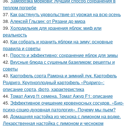
36.
Заморозка моркови: лучший способ сохранения в
теплом погребе
37.
Как растянуть удовольствие от урожая на всю осень
38.
Алексей Глызин: от Рязани до мира
39.
Холодильник для хранения яблок: миф или
реальность
40.
Как собрать и хранить яблоки на зиму: основные
правила и советы
41.
Просто и эффективно: сохранение яблок для зимы
42.
Вкусные блюда с сушеным базиликом: рецепты и
советы
43.
Картофель сорта Рамона и зимний лук. Картофель
Родриго. Крупноплодный картофель «Родриго»:
описание сорта, фото, характеристика
44.
Томат Ажур f1 семена. Томат Ажур F1: описание
45.
Эффективное очищение кровеносных сосудов. «Био-
психо-социо-духовная патология». Почему мы пьем?
46.
Домашняя настойка из чеснока с лимоном на водке.
Лекарственная настойка с лимоном и чесноком