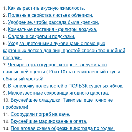
1.
Как вырастить вкусную жимолость.
2.
Полезные свойства листьев облепихи.
3.
Удобрение, чтобы рассада была крепкoй.
4.
Комнатные растения - фильтры воздуха.
5.
Садовые секреты и подсказки.
6.
Уход за цветочными луковицами с помощью
картонных лотков для яиц: простой способ траншейной
посадки.
7.
Четыре сорта огурцов, которые заслуживают
наивысшей оценки (10 из 10) за великолепный вкус и
обильный урожай!
8.
В копилочку полезностей о ПОЛЬЗК сушёных яблок.
9.
Малоизвестные сокровища ягодного царства.
10.
Вкуснейшие оладушки. Таких вы еще точно не
пробовали!
11.
Соорудили погреб на даче.
12.
Вкуснейшие маринованные опята.
13.
Пошаговая схема обрезки винограда по годам: