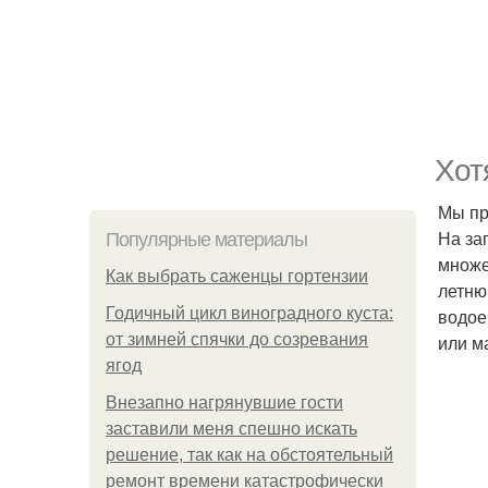
Хот
Мы пр
На за
Популярные материалы
множе
Как выбрать саженцы гортензии
летню
Годичный цикл виноградного куста:
водое
от зимней спячки до созревания
или м
ягод
Внезапно нагрянувшие гости
заставили меня спешно искать
решение, так как на обстоятельный
ремонт времени катастрофически