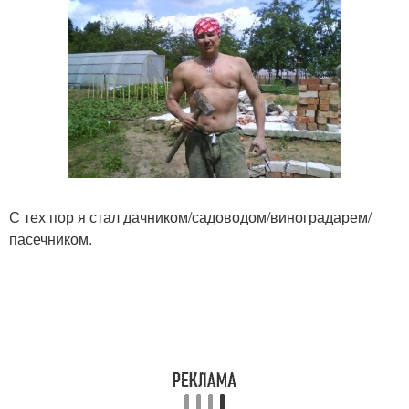
С тех пор я стал дачником/садоводом/виноградарем/
пасечником.