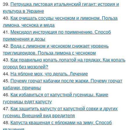
39.
Петрушка листовая итальянский гигант: история и
культура в Украине
40.
Как очищать сосуды чесноком и лимоном. Польза
лимона, чеснока и меда
41.
Мексидол инструкция по применению. Способ
применения и дозы
42.
Вода с лимоном и чесноком снижает уровень
триглицеридов. Польза лимона с чесноком
43.
Как правильно копать лопатой на грядках. Как копать
огород без мозолей?
44.
На яблоне мох, что делать. Лечение
45.
Почему горчат кабачки после жарки. Почему горчат
кабачки, причины
46.
Как избавиться от капустной гусеницы. Какие
гусеницы едят капусту
47.
Как защитить капусту от капустной совки и других
гусениц. Внешний вид вредителя
48.
Капуста квашеная с яблоками на зиму. Способ
квашения