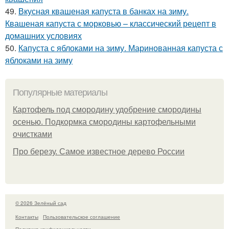
49.
Вкусная квашеная капуста в банках на зиму.
Квашеная капуста с морковью – классический рецепт в
домашних условиях
50.
Капуста с яблоками на зиму. Маринованная капуста с
яблоками на зиму
Популярные материалы
Картофель под смородину удобрение смородины
осенью. Подкормка смородины картофельными
очистками
Про березу. Самое известное дерево России
© 2026 Зелёный сад
Контакты
Пользовательское соглашение
Политика конфидециальности