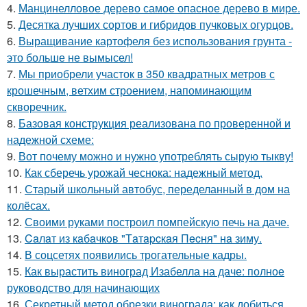
4.
Манцинелловое дерево самое опасное дерево в мире.
5.
Десятка лучших сортов и гибридов пучковых огурцов.
6.
Выращивание картофеля без использования грунта -
это больше не вымысел!
7.
Мы приобрели участок в 350 квадратных метров с
крошечным, ветхим строением, напоминающим
скворечник.
8.
Базовая конструкция реализована по проверенной и
надежной схеме:
9.
Вот почему можно и нужно употреблять сырую тыкву!
10.
Как сберечь урожай чеснока: надежный метод.
11.
Старый школьный автобус, переделанный в дом на
колёсах.
12.
Своими руками построил помпейскую печь на даче.
13.
Caлaт из кaбaчкoв "Тaтapcкaя Пecня" нa зиму.
14.
В соцсетях появились трогательные кадры.
15.
Как вырастить виноград Изабелла на даче: полное
руководство для начинающих
16.
Секретный метод обрезки винограда: как добиться