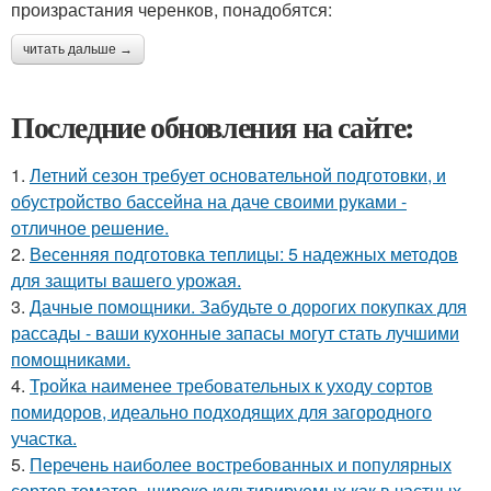
произрастания черенков, понадобятся:
читать дальше →
Последние обновления на сайте:
1.
Летний сезон требует основательной подготовки, и
обустройство бассейна на даче своими руками -
отличное решение.
2.
Весенняя подготовка теплицы: 5 надежных методов
для защиты вашего урожая.
3.
Дачные помощники. Забудьте о дорогих покупках для
рассады - ваши кухонные запасы могут стать лучшими
помощниками.
4.
Тройка наименее требовательных к уходу сортов
помидоров, идеально подходящих для загородного
участка.
5.
Перечень наиболее востребованных и популярных
сортов томатов, широко культивируемых как в частных