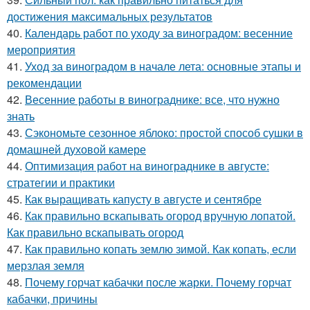
достижения максимальных результатов
40.
Календарь работ по уходу за виноградом: весенние
мероприятия
41.
Уход за виноградом в начале лета: основные этапы и
рекомендации
42.
Весенние работы в винограднике: все, что нужно
знать
43.
Сэкономьте сезонное яблоко: простой способ сушки в
домашней духовой камере
44.
Оптимизация работ на винограднике в августе:
стратегии и практики
45.
Как выращивать капусту в августе и сентябре
46.
Как правильно вскапывать огород вручную лопатой.
Как правильно вскапывать огород
47.
Как правильно копать землю зимой. Как копать, если
мерзлая земля
48.
Почему горчат кабачки после жарки. Почему горчат
кабачки, причины