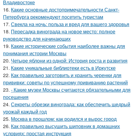
Владивостоке
16.
Какие основные достопримечательности Санкт-
Петербурга рекомендуют посетить туристам
17.
Свекла на ночь: польза и вред для вашего здоровья
18.
Пересадка винограда на новое место: полное
руководство для начинающих
19.
Какие исторические события наиболее важны для
понимания истории Москвы
20.
Четыре яблони из одной: История роста и развития
21.
Какие уникальные библиотеки есть в Иркутске
22.
Как правильно заготовить и хранить черенки для
прививки: советы по успешному прививанию растений
23.
- Какие музеи Москвы считаются обязательными для
посещения
24.
Секреты обрезки винограда: как обеспечить щедрый
урожай каждый год
25.
Москва в прошлом: как родился и вырос город
26.
Как правильно высушить шиповник в домашних
условиях: простая инструкция