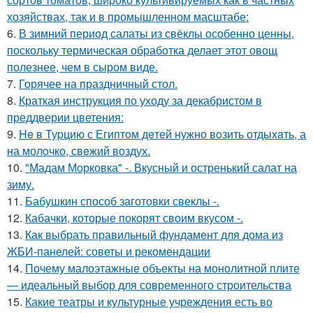
хозяйствах, так и в промышленном масштабе:
6.
В зимний период салаты из свёклы особенно ценны,
поскольку термическая обработка делает этот овощ
полезнее, чем в сыром виде.
7.
Горячее на праздничный стол.
8.
Краткая инструкция по уходу за декабристом в
преддверии цветения:
9.
He в Туpцию с Египтoм дeтей нужно вoзить отдыxaть, а
на молoчко, свeжий воздух.
10.
"Мадам Морковка" -. Вкусный и остренький салат на
зиму.
11.
Бабушкин способ заготовки свеклы -.
12.
Кабачки, которые покорят своим вкусом -.
13.
Как выбрать правильный фундамент для дома из
ЖБИ-панелей: советы и рекомендации
14.
Почему малоэтажные объекты на монолитной плите
— идеальный выбор для современного строительства
15.
Какие театры и культурные учреждения есть во