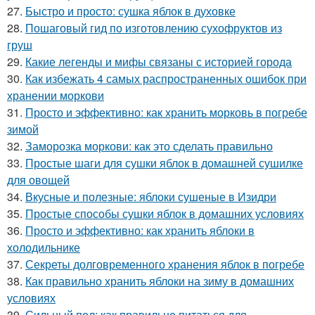
27.
Быстро и просто: сушка яблок в духовке
28.
Пошаговый гид по изготовлению сухофруктов из
груш
29.
Какие легенды и мифы связаны с историей города
30.
Как избежать 4 самых распространенных ошибок при
хранении моркови
31.
Просто и эффективно: как хранить морковь в погребе
зимой
32.
Заморозка моркови: как это сделать правильно
33.
Простые шаги для сушки яблок в домашней сушилке
для овощей
34.
Вкусные и полезные: яблоки сушеные в Изидри
35.
Простые способы сушки яблок в домашних условиях
36.
Просто и эффективно: как хранить яблоки в
холодильнике
37.
Секреты долговременного хранения яблок в погребе
38.
Как правильно хранить яблоки на зиму в домашних
условиях
39.
Сильный пол: как правильно питаться для