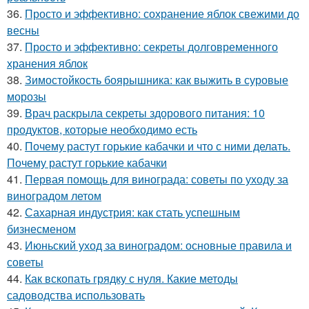
36.
Просто и эффективно: сохранение яблок свежими до
весны
37.
Просто и эффективно: секреты долговременного
хранения яблок
38.
Зимостойкость боярышника: как выжить в суровые
морозы
39.
Врач раскрыла секреты здорового питания: 10
продуктов, которые необходимо есть
40.
Почему растут горькие кабачки и что с ними делать.
Почему растут горькие кабачки
41.
Первая помощь для винограда: советы по уходу за
виноградом летом
42.
Сахарная индустрия: как стать успешным
бизнесменом
43.
Июньский уход за виноградом: основные правила и
советы
44.
Как вскопать грядку с нуля. Какие методы
садоводства использовать