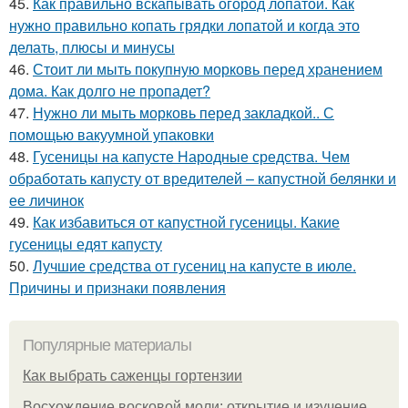
45.
Как правильно вскапывать огород лопатой. Как
нужно правильно копать грядки лопатой и когда это
делать, плюсы и минусы
46.
Стоит ли мыть покупную морковь перед хранением
дома. Как долго не пропадет?
47.
Нужно ли мыть морковь перед закладкой.. С
помощью вакуумной упаковки
48.
Гусеницы на капусте Народные средства. Чем
обработать капусту от вредителей – капустной белянки и
ее личинок
49.
Как избавиться от капустной гусеницы. Какие
гусеницы едят капусту
50.
Лучшие средства от гусениц на капусте в июле.
Причины и признаки появления
Популярные материалы
Как выбрать саженцы гортензии
Восхождение восковой моли: открытие и изучение