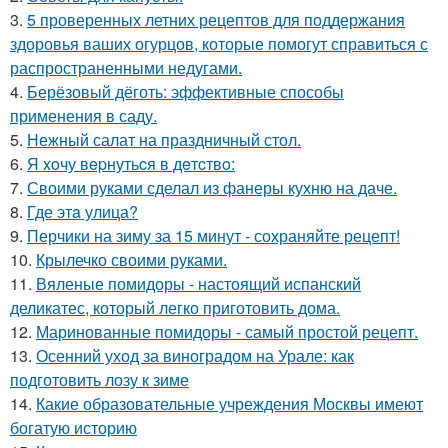
3.
5 проверенных летних рецептов для поддержания
здоровья ваших огурцов, которые помогут справиться с
распространенными недугами.
4.
Берёзовый дёготь: эффективные способы
применения в саду.
5.
Нежный салат на праздничный стол.
6.
Я xoчу вepнутьcя в дeтcтвo:
7.
Своими руками сделал из фанеры кухню на даче.
8.
Где этa улица?
9.
Перчики на зиму за 15 минут - сохраняйте рецепт!
10.
Крылечко своими руками.
11.
Вяленые помидоры - настоящий испанский
деликатес, который легко приготовить дома.
12.
Маринованные помидоры - самый простой рецепт.
13.
Осенний уход за виноградом на Урале: как
подготовить лозу к зиме
14.
Какие образовательные учреждения Москвы имеют
богатую историю