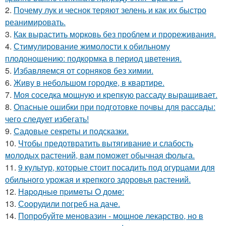
2.
Почему лук и чеснок теряют зелень и как их быстро
реанимировать.
3.
Как вырастить морковь без проблем и прореживания.
4.
Стимулирование жимолости к обильному
плодоношению: подкормка в период цветения.
5.
Избавляемся от сорняков без химии.
6.
Живу в небольшом городке, в квартире.
7.
Моя соседка мощную и крепкую рассаду выращивает.
8.
Опасные ошибки при подготовке почвы для рассады:
чего следует избегать!
9.
Садовые секреты и подсказки.
10.
Чтобы предотвратить вытягивание и слабость
молодых растений, вам поможет обычная фольга.
11.
9 культур, которые стоит посадить под огурцами для
обильного урожая и крепкого здоровья растений.
12.
Нapoдныe пpимeты O дoмe:
13.
Соорудили погреб на даче.
14.
Попробуйте меновазин - мощное лекарство, но в