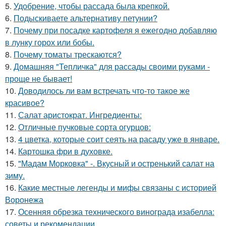
5.
Удобрение, чтобы рассада была крепкoй.
6.
Подыскиваете альтернативу петунии?
7.
Почему при посадке картофеля я ежегодно добавляю
в лунку горох или бобы.
8.
Почему томаты трескаются?
9.
Домашняя "Тепличка" для рассады своими руками -
проще не бывает!
10.
Доводилось ли вам встречать что-то такое же
красивое?
11.
Салат аристократ. Ингредиенты:
12.
Отличные пучковые сорта огурцов:
13.
4 цветка, которые соит сеять на расаду уже в январе.
14.
Картошка фри в духовке.
15.
"Мадам Морковка" -. Вкусный и остренький салат на
зиму.
16.
Какие местные легенды и мифы связаны с историей
Воронежа
17.
Осенняя обрезка технического винограда изабелла:
советы и рекомендации