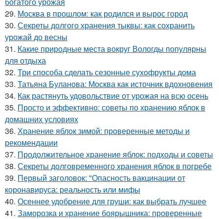
богатого урожая
29.
Москва в прошлом: как родился и вырос город
30.
Секреты долгого хранения тыквы: как сохранить
урожай до весны
31.
Какие природные места вокруг Вологды популярны
для отдыха
32.
Три способа сделать сезонные сухофрукты дома
33.
Татьяна Буланова: Москва как источник вдохновения
34.
Как растянуть удовольствие от урожая на всю осень
35.
Просто и эффективно: советы по хранению яблок в
домашних условиях
36.
Хранение яблок зимой: проверенные методы и
рекомендации
37.
Продолжительное хранение яблок: подходы и советы
38.
Секреты долговременного хранения яблок в погребе
39.
Первый заголовок: "Опасность вакцинации от
коронавируса: реальность или мифы
40.
Осеннее удобрение для груши: как выбрать лучшее
41.
Заморозка и хранение боярышника: проверенные