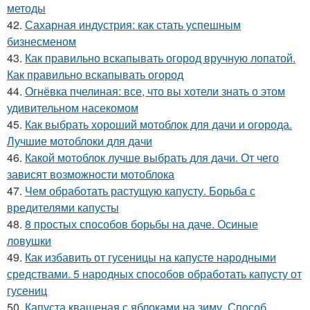
методы
42.
Сахарная индустрия: как стать успешным
бизнесменом
43.
Как правильно вскапывать огород вручную лопатой.
Как правильно вскапывать огород
44.
Огнёвка пчелиная: все, что вы хотели знать о этом
удивительном насекомом
45.
Как выбрать хороший мотоблок для дачи и огорода.
Лучшие мотоблоки для дачи
46.
Какой мотоблок лучше выбрать для дачи. От чего
зависят возможности мотоблока
47.
Чем обработать растущую капусту. Борьба с
вредителями капусты
48.
8 простых способов борьбы на даче. Осиные
ловушки
49.
Как избавить от гусеницы на капусте народными
средствами. 5 народных способов обработать капусту от
гусениц
50.
Капуста квашеная с яблоками на зиму. Способ