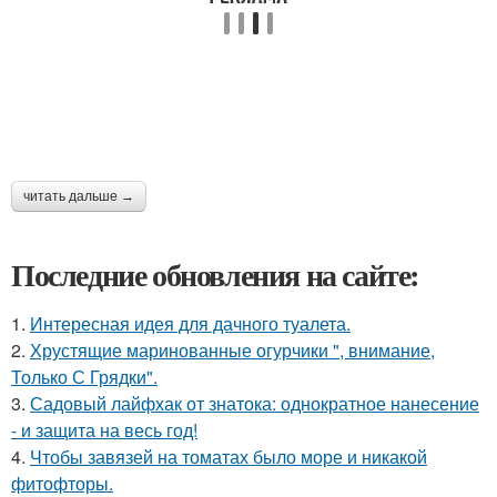
читать дальше →
Последние обновления на сайте:
1.
Интересная идея для дачного туалета.
2.
Хрустящие маринованные огурчики ", внимание,
Только С Грядки".
3.
Садовый лайфхак от знатока: однократное нанесение
- и защита на весь год!
4.
Чтобы завязей на томатах было море и никакой
фитофторы.