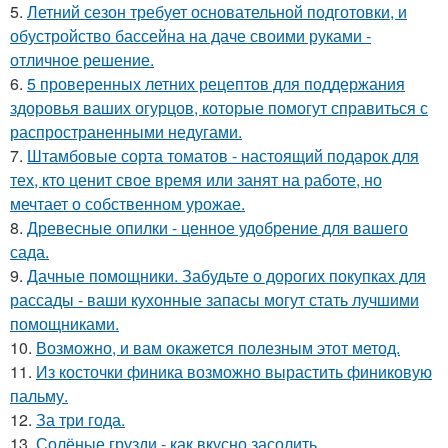
5.
Летний сезон требует основательной подготовки, и
обустройство бассейна на даче своими руками -
отличное решение.
6.
5 проверенных летних рецептов для поддержания
здоровья ваших огурцов, которые помогут справиться с
распространенными недугами.
7.
Штамбовые сорта томатов - настоящий подарок для
тех, кто ценит свое время или занят на работе, но
мечтает о собственном урожае.
8.
Древесные опилки - ценное удобрение для вашего
сада.
9.
Дачные помощники. Забудьте о дорогих покупках для
рассады - ваши кухонные запасы могут стать лучшими
помощниками.
10.
Возможно, и вам окажется полезным этот метод.
11.
Из косточки финика возможно вырастить финиковую
пальму.
12.
За три года.
13.
Солёные грузди - как вкусно засолить.