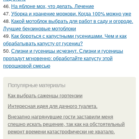
46.
На яблоне мох, что делать. Лечение
47.
Уборка и хранение моркови. Когда 100% можно уже
48.
Какой мотоблок выбрать для работ в саду и огороде.
Лучшие бензиновые мотоблоки
49.
Как бороться с капустными гусеницами. Чем и как
обрабатывать капусту от гусениц?
50.
Слизни и гусеницы исчезнут. Слизни и гусеницы
пропадут мгновенно: обработайте капусту этой
порошковой смесью
Популярные материалы
Как выбрать саженцы гортензии
Интересная идея для дачного туалета.
Внезапно нагрянувшие гости заставили меня
спешно искать решение, так как на обстоятельный
ремонт времени катастрофически не хватало.